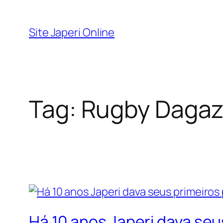
Pular
para
Site Japeri Online
o
conteúdo
Tag:
Rugby Dagaz
Há 10 anos Japeri dava se