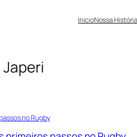
Início
Nossa Históri
 Japeri
us primeiros passos no Rugby