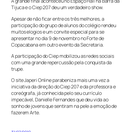
A grande final aconteceu no Espaço Hall na Barra da
Tijuca e o Ciep 207 deu um verdadeiro show.
Apesar de não ficar entre os três melhores, a
participação do grupo de alunos do colégio rendeu
muitos elogios e um convite especial para se
apresentar no dia 9 de novembro no Forte de
Copacabana em outro evento da Secretaria.
A participação do Ciep mobilizou as redes sociais
com uma grande repercussão pela conquista da
trupe.
O site Japeri Online parabeniza mais uma vez a
iniciativa da direção do Ciep 207 e da professora e
coreógrafa, já conhecida pelo seu currículo
impecável, Danielle Fernandes que deu vida ao
sonho de jovens que sentiram na pele a emoção de
fazerem Arte.