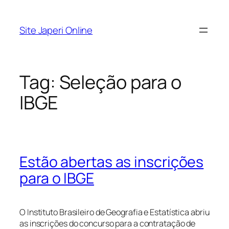
Pular
para
Site Japeri Online
o
conteúdo
Tag:
Seleção para o
IBGE
Estão abertas as inscrições
para o IBGE
O Instituto Brasileiro de Geografia e Estatística abriu
as inscrições do concurso para a contratação de