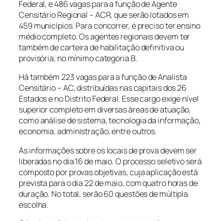
Federal, e 486 vagas para a função de Agente
Censitário Regional – ACR, que serão lotados em
459 municípios. Para concorrer, é preciso ter ensino
médio completo. Os agentes regionais devem ter
também de carteira de habilitação definitiva ou
provisória, no mínimo categoria B.
Há também 223 vagas para a função de Analista
Censitário – AC, distribuídas nas capitais dos 26
Estados e no Distrito Federal. Esse cargo exige nível
superior completo em diversas áreas de atuação,
como análise de sistema, tecnologia da informação,
economia, administração, entre outros.
As informações sobre os locais de prova devem ser
liberadas no dia 16 de maio. O processo seletivo será
composto por provas objetivas, cuja aplicação está
prevista para o dia 22 de maio, com quatro horas de
duração. No total, serão 60 questões de múltipla
escolha.