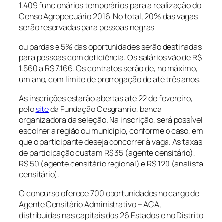
1.409 funcionários temporários para a realização do
Censo Agropecuário 2016. No total, 20% das vagas
serão reservadas para pessoas negras
ou pardas e 5% das oportunidades serão destinadas
para pessoas com deficiência. Os salários vão de R$
1.560 a R$ 7.166. Os contratos serão de, no máximo,
um ano, com limite de prorrogação de até três anos.
As inscrições estarão abertas até 22 de fevereiro,
pelo
site
da Fundação Cesgranrio, banca
organizadora da seleção. Na inscrição, será possível
escolher a região ou município, conforme o caso, em
que o participante deseja concorrer à vaga. As taxas
de participação custam R$ 35 (agente censitário),
R$ 50 (agente censitário regional) e R$ 120 (analista
censitário).
O concurso oferece 700 oportunidades no cargo de
Agente Censitário Administrativo – ACA,
distribuídas nas capitais dos 26 Estados e no Distrito