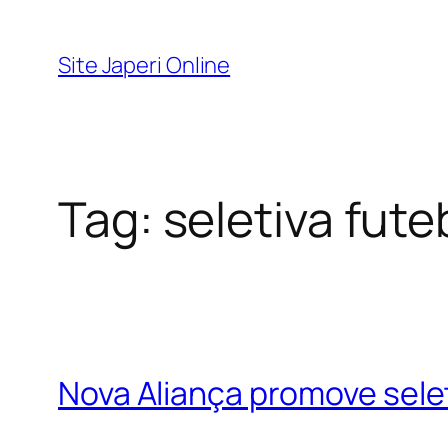
Pular
para
Site Japeri Online
o
conteúdo
Tag:
seletiva fute
Nova Aliança promove selet