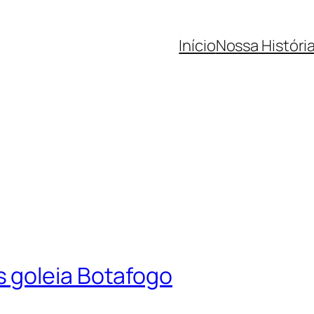
Início
Nossa Históri
 goleia Botafogo