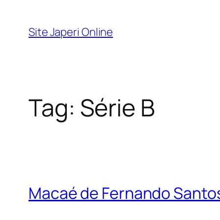
Pular
para
Site Japeri Online
o
conteúdo
Tag:
Série B
Macaé de Fernando Santos