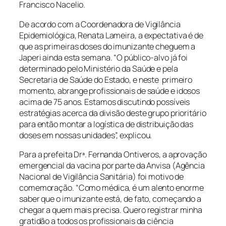
Francisco Nacelio.
De acordo com a Coordenadora de Vigilância
Epidemiológica, Renata Lameira, a expectativa é de
que as primeiras doses do imunizante cheguem a
Japeri ainda esta semana. “O público-alvo já foi
determinado pelo Ministério da Saúde e pela
Secretaria de Saúde do Estado, e neste primeiro
momento, abrange profissionais de saúde e idosos
acima de 75 anos. Estamos discutindo possíveis
estratégias acerca da divisão deste grupo prioritário
para então montar a logística de distribuição das
doses em nossas unidades”, explicou.
Para a prefeita Drª. Fernanda Ontiveros, a aprovação
emergencial da vacina por parte da Anvisa (Agência
Nacional de Vigilância Sanitária) foi motivo de
comemoração. “Como médica, é um alento enorme
saber que o imunizante está, de fato, começando a
chegar a quem mais precisa. Quero registrar minha
gratidão a todos os profissionais da ciência