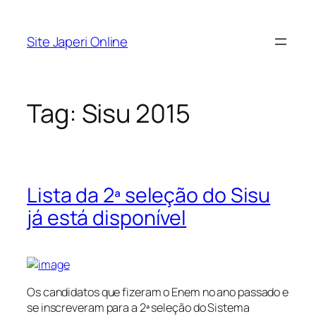
Pular
para
Site Japeri Online
o
conteúdo
Tag:
Sisu 2015
Lista da 2ª seleção do Sisu
já está disponível
Os candidatos que fizeram o Enem no ano passado e
se inscreveram para a 2ª seleção do Sistema