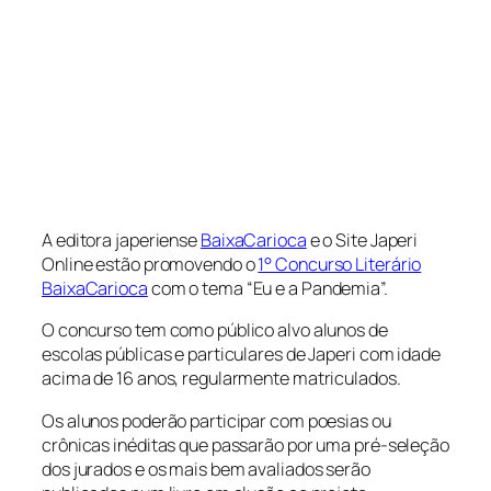
A editora japeriense
BaixaCarioca
e o Site Japeri
Online estão promovendo o
1° Concurso Literário
BaixaCarioca
com o tema “Eu e a Pandemia”.
O concurso tem como público alvo alunos de
escolas públicas e particulares de Japeri com idade
acima de 16 anos, regularmente matriculados.
Os alunos poderão participar com poesias ou
crônicas inéditas que passarão por uma pré-seleção
dos jurados e os mais bem avaliados serão