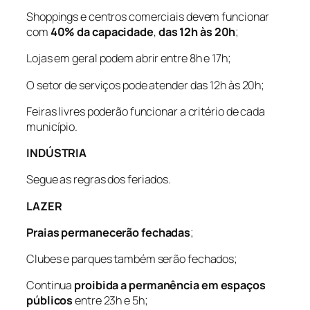
Shoppings e centros comerciais devem funcionar
com
40% da capacidade
,
das 12h às 20h
;
Lojas em geral podem abrir entre 8h e 17h;
O setor de serviços pode atender das 12h às 20h;
Feiras livres poderão funcionar a critério de cada
município.
INDÚSTRIA
Segue as regras dos feriados.
LAZER
Praias permanecerão fechadas
;
Clubes e parques também serão fechados;
Continua
proibida a permanência em espaços
públicos
entre 23h e 5h;