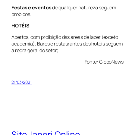
Festas e eventos
de qualquer natureza seguem
probidos.
HOTÉIS
Abertos, com proibição das áreas de lazer (exceto
academia). Bares e restaurantes dos hotéis seguem
a regra geral do setor;
Fonte: GloboNews
21/03/2021
Site Japeri Online