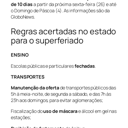
de 10 dias
a partir da próxima sexta-feira (26) e até
o Domingo de Páscoa (4).
As informações são da
GloboNews.
Regras acertadas no estado
para o superferiado
ENSINO
Escolas públicas e particulares
fechadas
.
TRANSPORTES
Manutenção da oferta
de transportes públicos das
5h à meia-noite, de segunda a sábado, e das 7h às
23h aos domingos, para evitar aglomerações;
Fiscalização do
uso de máscara
e álcool em gel nas
estações;