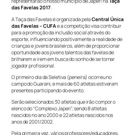
representarão o nosso município de Japeri na
Taça
das Favelas 2017
.
A Taça das Favelas é organizada pela
Central Única
das Favelas – CUFA
e a competição visa contribuir
para a promoção da inclusão social através do
esporte, influenciando positivamente a realidade de
crianças e jovens brasileiros, além de proporcionar
oportunidade aos jovens talentos das favelas de
brilharem e irem em busca do sonho de se tornar
jogador profissional.
O primeiro dia da Seletiva (peneira) ocorreu no
campo do Guarani, e mais de 60 atletas estiveram
presentes participando do evento.
Serão selecionados 30 atletas que irão compor o
elenco do “Complexo Japeri”, sendo 8 atletas
nascidos no ano 2000 e 22 atletas nascidos nos
anos de 2001/2002.
Pela primeira vez, vários professores/educadores,