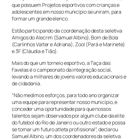
que possuem Projetos esportivos com crianças e
adolescentes em nosso município se uniram, para
formar um grande elenco.
Estão participando da coordenação desta seletiva:
Amigos do Alecrim (Samuel Albino), Bom de Bola
(Carlinhos Valter e Adriana), Zool (Pará e Marinete)
e 3F (Cláudia e Tião).
Mais do que um torneio esportivo, a Taça das
Favelas é o campeonato da integração social,
levando a milhares de jovens valores educacionais e
de cidadania.
“Não medimos esforços, para todo ano organizar
uma equipe para representar nosso município, e
conceder uma oportunidade para que nossos
talentos sejam observados por algum clube da elite
do futebol do Rio de Janeiro ou outro estado e possa
se tornar um futuro atleta profissional”, declarou
Samuel Albino, um dos coordenadores da seletiva.