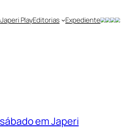
a
Japeri Play
Editorias
Expediente
e sábado em Japeri