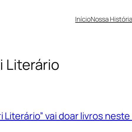
Início
Nossa Históri
 Literário
Literário” vai doar livros nest