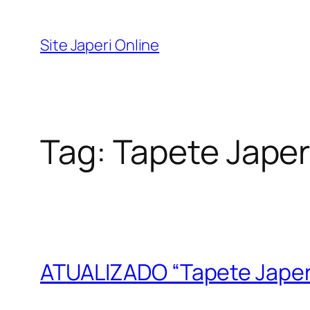
Pular
para
Site Japeri Online
o
conteúdo
Tag:
Tapete Japeri
ATUALIZADO “Tapete Japeri 