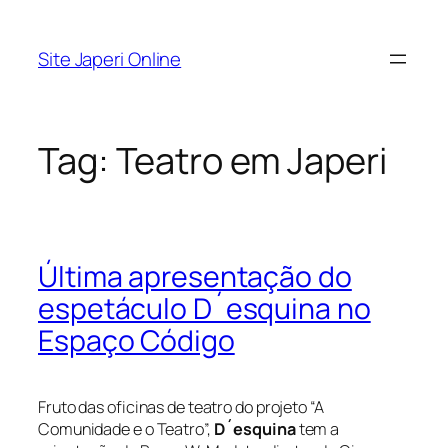
Pular
para
Site Japeri Online
o
conteúdo
Tag:
Teatro em Japeri
Última apresentação do
espetáculo D´esquina no
Espaço Código
Fruto das oficinas de teatro do projeto “A
Comunidade e o Teatro”,
D´esquina
tem a