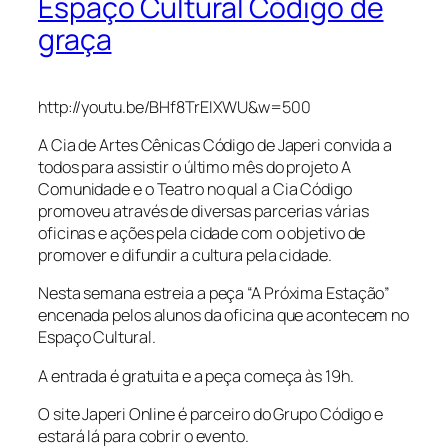
Espaço Cultural Código de
graça
http://youtu.be/BHf8TrEIXWU&w=500
A Cia de Artes Cênicas Código de Japeri convida a
todos para assistir o último mês do projeto A
Comunidade e o Teatro no qual a Cia Código
promoveu através de diversas parcerias várias
oficinas e ações pela cidade com o objetivo de
promover e difundir a cultura pela cidade.
Nesta semana estreia a peça “A Próxima Estação”
encenada pelos alunos da oficina que acontecem no
Espaço Cultural.
A entrada é gratuita e a peça começa às 19h.
O site Japeri Online é parceiro do Grupo Código e
estará lá para cobrir o evento.