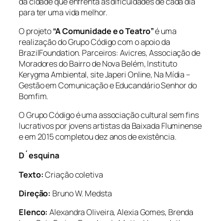
da cidade que enfrenta as dificuldades de cada dia
para ter uma vida melhor.
O projeto
“A Comunidade e o Teatro”
é uma
realização do Grupo Código com o apoio da
BrazilFoundation. Parceiros: Avicres, Associação de
Moradores do Bairro de Nova Belém, Instituto
Kerygma Ambiental, site Japeri Online, Na Mídia –
Gestão em Comunicação e Educandário Senhor do
Bomfim.
O Grupo Código é uma associação cultural sem fins
lucrativos por jovens artistas da Baixada Fluminense
e em 2015 completou dez anos de existência.
D´esquina
Texto:
Criação coletiva
Direção:
Bruno W. Medsta
Elenco:
Alexandra Oliveira, Alexia Gomes,
Brenda