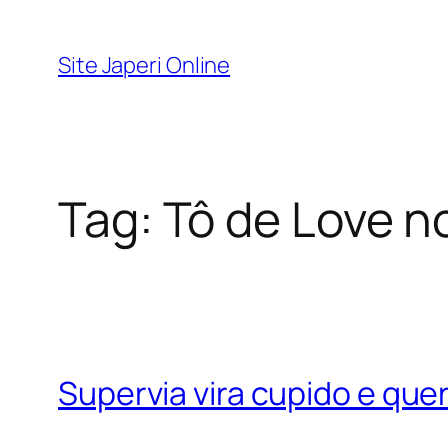
Pular
para
Site Japeri Online
o
conteúdo
Tag:
Tô de Love n
Supervia vira cupido e que