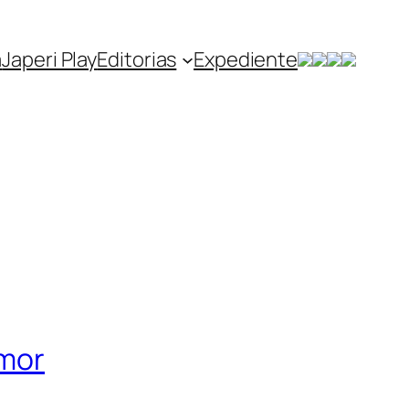
a
Japeri Play
Editorias
Expediente
amor