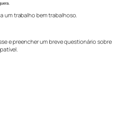
quera.
na um trabalho bem trabalhoso.
sse e preencher um breve questionário sobre
patível.