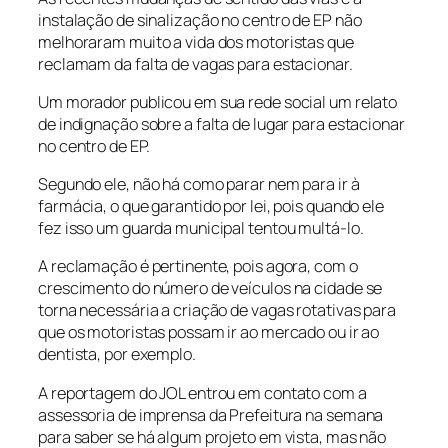
instalação de sinalização no centro de EP não
melhoraram muito a vida dos motoristas que
reclamam da falta de vagas para estacionar.
Um morador publicou em sua rede social um relato
de indignação sobre a falta de lugar para estacionar
no centro de EP.
Segundo ele, não há como parar nem para ir à
farmácia, o que garantido por lei, pois quando ele
fez isso um guarda municipal tentou multá-lo.
A reclamação é pertinente, pois agora, com o
crescimento do número de veículos na cidade se
torna necessária a criação de vagas rotativas para
que os motoristas possam ir ao mercado ou ir ao
dentista, por exemplo.
A reportagem do JOL entrou em contato com a
assessoria de imprensa da Prefeitura na semana
para saber se há algum projeto em vista, mas não