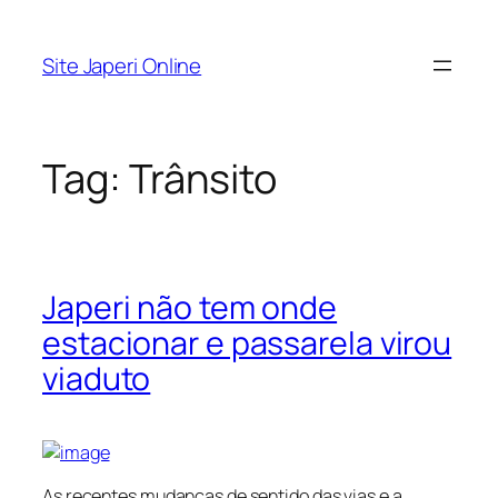
Pular
para
Site Japeri Online
o
conteúdo
Tag:
Trânsito
Japeri não tem onde
estacionar e passarela virou
viaduto
As recentes mudanças de sentido das vias e a