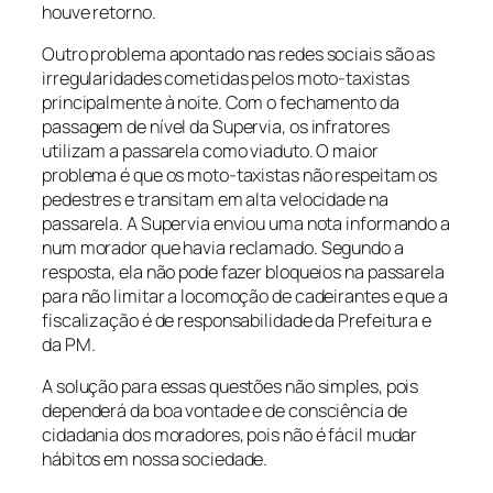
houve retorno.
Outro problema apontado nas redes sociais são as
irregularidades cometidas pelos moto-taxistas
principalmente à noite. Com o fechamento da
passagem de nível da Supervia, os infratores
utilizam a passarela como viaduto. O maior
problema é que os moto-taxistas não respeitam os
pedestres e transitam em alta velocidade na
passarela. A Supervia enviou uma nota informando a
num morador que havia reclamado. Segundo a
resposta, ela não pode fazer bloqueios na passarela
para não limitar a locomoção de cadeirantes e que a
fiscalização é de responsabilidade da Prefeitura e
da PM.
A solução para essas questões não simples, pois
dependerá da boa vontade e de consciência de
cidadania dos moradores, pois não é fácil mudar
hábitos em nossa sociedade.