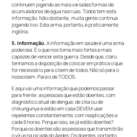
continuem jogando as mais variadas formas de
acumuladores de água nas ruas. Todos tem esta
informação. Não obstante, muita gente continua
jogando lixo. Esta arma, portanto, é praticamente
inglória.
5. Informação.
A informação em saúde é uma arma
poderosa. É o que nos torna mais fortes e mais
capazes de vencer esta guerra. Desde que, claro,
tenhamos a disposição de colocar em prática o que
for necessário para o bem de todos. Não só para o
nosso bem. Para o de TODOS.
E aqui vai uma informação que podemos passar
para frente: as pessoas que estão doentes, com
diagnóstico atual de dengue, de zika ou de
chikungunya e estão em casa DEVEM usar
repelentes constantemente, com reaplicações a
cada 6 horas. Porque isso, se já estão doentes?
Porque os doentes são as pessoas que transmitirão
o vírus na picada do
Aedes
. Os doentes, portanto,