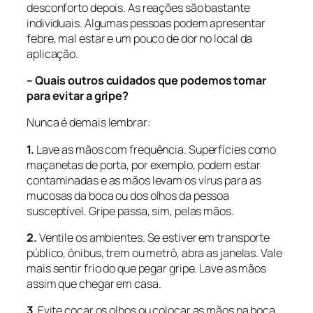
desconforto depois. As reações são bastante
individuais. Algumas pessoas podem apresentar
febre, mal estar e um pouco de dor no local da
aplicação.
– Quais outros cuidados que podemos tomar
para evitar a gripe?
Nunca é demais lembrar:
1.
Lave as mãos com frequência. Superfícies como
maçanetas de porta, por exemplo, podem estar
contaminadas e as mãos levam os vírus para as
mucosas da boca ou dos olhos da pessoa
susceptível. Gripe passa, sim, pelas mãos.
2.
Ventile os ambientes. Se estiver em transporte
público, ônibus, trem ou metrô, abra as janelas. Vale
mais sentir frio do que pegar gripe. Lave as mãos
assim que chegar em casa.
3
. Evite coçar os olhos ou colocar as mãos na boca.