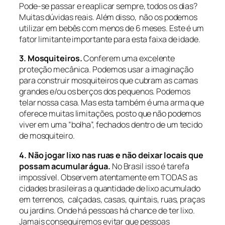
Pode-se passar e reaplicar sempre, todos os dias?
Muitas dúvidas reais. Além disso, não os podemos
utilizar em bebês com menos de 6 meses. Este é um
fator limitante importante para esta faixa de idade.
3. Mosquiteiros.
Conferem uma excelente
proteção mecânica. Podemos usar a imaginação
para construir mosquiteiros que cubram as camas
grandes e/ou os berços dos pequenos. Podemos
telar nossa casa. Mas esta também é uma arma que
oferece muitas limitações, posto que não podemos
viver em uma “bolha”, fechados dentro de um tecido
de mosquiteiro.
4. Não jogar lixo nas ruas e não deixar locais que
possam acumular água.
No Brasil isso é tarefa
impossível. Observem atentamente em TODAS as
cidades brasileiras a quantidade de lixo acumulado
em terrenos, calçadas, casas, quintais, ruas, praças
ou jardins. Onde há pessoas há chance de ter lixo.
Jamais conseguiremos evitar que pessoas