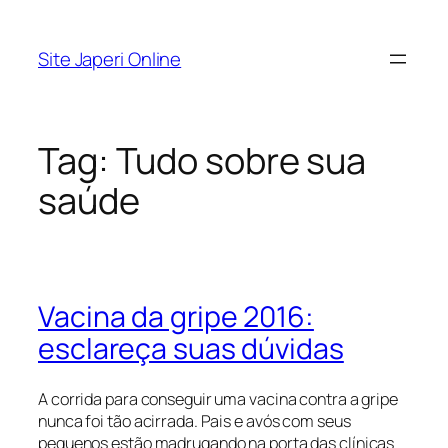
Pular
para
Site Japeri Online
o
conteúdo
Tag:
Tudo sobre sua
saúde
Vacina da gripe 2016:
esclareça suas dúvidas
A corrida para conseguir uma vacina contra a gripe
nunca foi tão acirrada. Pais e avós com seus
pequenos estão madrugando na porta das clínicas