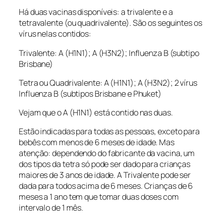
Há duas vacinas disponíveis: a trivalente e a
tetravalente (ou quadrivalente). São os seguintes os
vírus nelas contidos:
Trivalente: A (H1N1); A (H3N2); Influenza B (subtipo
Brisbane)
Tetra ou Quadrivalente: A (H1N1); A (H3N2); 2 vírus
Influenza B (subtipos Brisbane e Phuket)
Vejam que o A (H1N1) está contido nas duas.
Estão indicadas para todas as pessoas, exceto para
bebês com menos de 6 meses de idade. Mas
atenção: dependendo do fabricante da vacina, um
dos tipos da tetra só pode ser dado para crianças
maiores de 3 anos de idade. A Trivalente pode ser
dada para todos acima de 6 meses. Crianças de 6
meses a 1 ano tem que tomar duas doses com
intervalo de 1 mês.