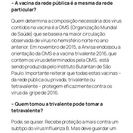
– A vacina da rede pública é a mesma da rede
particular?
Quem determina a composição necessária dos vírus
contidos na vacina é a OMS (Organização Mundial
de Saúde) que se baseia na maior circulação
observada de vírus no hemisfério norte no ano
anterior. Em novembro de 2015, a Anvisa endossou a
orientação da OMS e a vacina trivalente 2016, que
contem os vírus determinados pela OMS, está
sendo produzida pelo Instituto Butantan de São
Paulo. Importante reiterar que todas estas vacinas –
da rede pública ou privada, trivalente ou
tetravalente – protegem eficazmente contra os
vírus da gripe de 2016.
– Quem tomou a trivalente pode tomar a
tetravalente?
Pode, se quiser. Recebe proteção a mais contra um
subtipo do vírus Influenza B. Mas deve guardar um