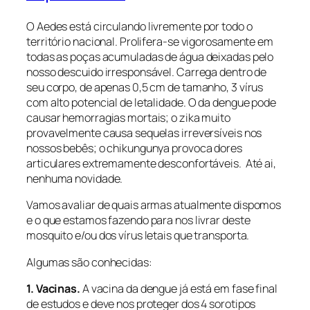
O
Aedes
está circulando livremente por todo o
território nacional. Prolifera-se vigorosamente em
todas as poças acumuladas de água deixadas pelo
nosso descuido irresponsável. Carrega dentro de
seu corpo, de apenas 0,5 cm de tamanho, 3 vírus
com alto potencial de letalidade. O da dengue pode
causar hemorragias mortais; o zika muito
provavelmente causa sequelas irreversíveis nos
nossos bebês; o chikungunya provoca dores
articulares extremamente desconfortáveis. Até ai,
nenhuma novidade.
Vamos avaliar de quais armas atualmente dispomos
e o que estamos fazendo para nos livrar deste
mosquito e/ou dos vírus letais que transporta.
Algumas são conhecidas:
1. Vacinas.
A vacina da dengue já está em fase final
de estudos e deve nos proteger dos 4 sorotipos