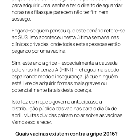
para adquirir uma senha e ter o direito de aguardar
horas nas filas que parecem não ter fim nem
sossego.
Engana-se quem pensou que este cenário refere-se
ao SUS. Isto aconteceu nesta última semana nas
clínicas privadas, onde todas estas pessoas estão
pagando por uma vacina.
Sim, este ano a gripe – especialmente a causada
pelo vírus Influenza A (H1N1) – chegou mais cedo
espalhando medo e insegurança, já que ninguém
está livre de adquirir formas mais graves ou
potencialmente fatais desta doença.
Isto fez com que o governo antecipasse a
distribuição pública das vacinas para o dia 04 de
abril. Muitas dúvidas pairam no ar sobre as vacinas.
Vamos esclarecer.
– Quais vacinas existem contra a gripe 2016?