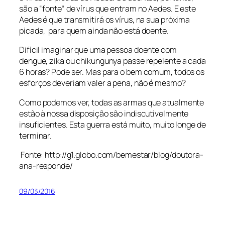
são a “fonte” de vírus que entram no
Aedes
. E este
Aedes é que transmitirá os vírus, na sua próxima
picada, para quem ainda não está doente.
Difícil imaginar que uma pessoa doente com
dengue, zika ou chikungunya passe repelente a cada
6 horas? Pode ser. Mas para o bem comum, todos os
esforços deveriam valer a pena, não é mesmo?
Como podemos ver, todas as armas que atualmente
estão à nossa disposição são indiscutivelmente
insuficientes. Esta guerra está muito, muito longe de
terminar.
Fonte: http://g1.globo.com/bemestar/blog/doutora-
ana-responde/
09/03/2016