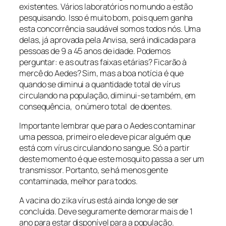
existentes. Vários laboratórios no mundo a estão
pesquisando. Isso é muito bom, pois quem ganha
esta concorrência saudável somos todos nós. Uma
delas, já aprovada pela Anvisa, será indicada para
pessoas de 9 a 45 anos de idade. Podemos
perguntar: e as outras faixas etárias? Ficarão à
mercê do
Aedes
? Sim, mas a boa notícia é que
quando se diminui a quantidade total de vírus
circulando na população, diminui-se também, em
consequência, o número total de doentes.
Importante lembrar que para o
Aedes
contaminar
uma pessoa, primeiro ele deve picar alguém que
está com vírus circulando no sangue. Só a partir
deste momento é que este mosquito passa a ser um
transmissor. Portanto, se há menos gente
contaminada, melhor para todos.
A vacina do zika vírus está ainda longe de ser
concluída. Deve seguramente demorar mais de 1
ano para estar disponível para a população.