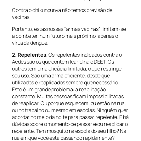
Contra o chikungunya não temos previsão de
vacinas.
Portanto, estas nossas “armas vacinas” limitam-se
a combater, num futuro mais próximo, apenas o
vírus da dengue.
2. Repelentes
. Os repelentes indicados contra o
Aedes
são os que contem Icaridina e DEET. Os
outros tem uma eficácia limitada, o que restringe
seu uso. São uma arma eficiente, desde que
utilizados e reaplicados sempre que necessário.
Este é um grande problema: a reaplicação
constante. Muitas pessoas ficam impossibilitadas
de reaplicar. Ou porque esquecem, ou estão na rua,
ou no trabalho ou mesmo em escolas. Ninguém quer
acordar no meio da noite para passar repelente. E há
dúvidas sobre o momento de passar e/ou reaplicar o
repelente. Tem mosquito na escola do seu filho? Na
rua em que você está passando rapidamente?