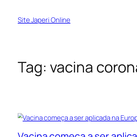
Pular
para
Site Japeri Online
o
conteúdo
Tag:
vacina coron
Vacina começa a ser aplic