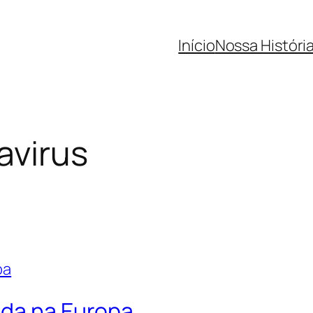
Início
Nossa Históri
avirus
ada na Europa