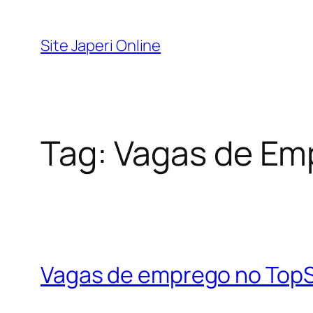
Pular
para
Site Japeri Online
o
conteúdo
Tag:
Vagas de Em
Vagas de emprego no Top