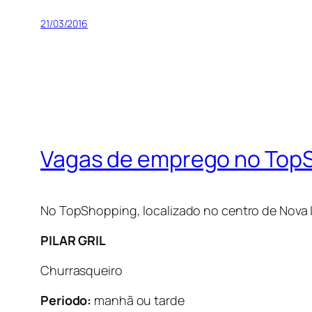
21/03/2016
Vagas de emprego no Top
No TopShopping, localizado no centro de Nova 
PILAR GRIL
Churrasqueiro
Periodo:
manhã ou tarde