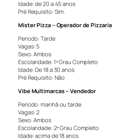
Idade: de 20 a 45 anos
Pré Requisito: Sim.
Mister Pizza – Operador de Pizzaria
Periodo: Tarde
Vagas: 5
Sexo: Ambos
Escolaridade: 1º Grau Completo
Idade: De 18 a 30 anos
Pré Requisito: Não
Vibe Multimarcas – Vendedor
Periodo: manhã ou tarde
Vagas: 2
Sexo: Ambos
Escolaridade: 2º Grau Completo
Idade: acima de 18 anos