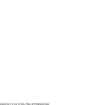
resso na loja de interesse.