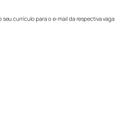
 seu currículo para o e-mail da respectiva vaga