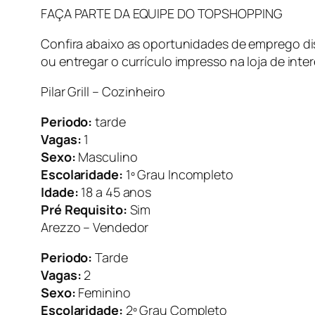
FAÇA PARTE DA EQUIPE DO TOPSHOPPING
Confira abaixo as oportunidades de emprego dispo
ou entregar o currículo impresso na loja de inter
Pilar Grill – Cozinheiro
Periodo:
tarde
Vagas:
1
Sexo:
Masculino
Escolaridade:
1º Grau Incompleto
Idade:
18 a 45 anos
Pré Requisito:
Sim
Arezzo – Vendedor
Periodo:
Tarde
Vagas:
2
Sexo:
Feminino
Escolaridade:
2º Grau Completo