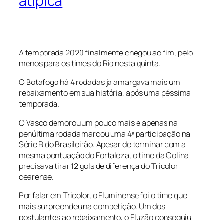
atípica
A temporada 2020 finalmente chegou ao fim, pelo
menos para os times do Rio nesta quinta.
O Botafogo há 4 rodadas já amargava mais um
rebaixamento em sua história, após uma péssima
temporada.
O Vasco demorou um pouco mais e apenas na
penúltima rodada marcou uma 4ª participação na
Série B do Brasileirão. Apesar de terminar com a
mesma pontuação do Fortaleza, o time da Colina
precisava tirar 12 gols de diferença do Tricolor
cearense.
Por falar em Tricolor, o Fluminense foi o time que
mais surpreendeu na competição. Um dos
postulantes ao rebaixamento, o Fluzão conseguiu