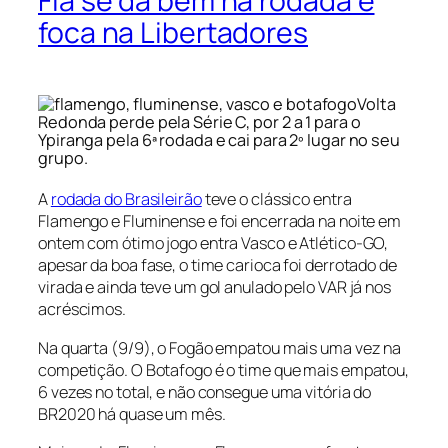
Fla se dá bem na rodada e
foca na Libertadores
Volta
Redonda perde pela Série C, por 2 a 1 para o
Ypiranga pela 6ª rodada e cai para 2º lugar no seu
grupo.
A
rodada do Brasileirão
teve o clássico entra
Flamengo e Fluminense e foi encerrada na noite em
ontem com ótimo jogo entra Vasco e Atlético-GO,
apesar da boa fase, o time carioca foi derrotado de
virada e ainda teve um gol anulado pelo VAR já nos
acréscimos.
Na quarta (9/9), o Fogão empatou mais uma vez na
competição. O Botafogo é o time que mais empatou,
6 vezes no total, e não consegue uma vitória do
BR2020 há quase um mês.