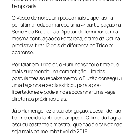
temporada.
O Vasco demorou um pouco mais e apenas na
penúltima rodada marcou uma 4ª participação na
Série B do Brasileirão. Apesar de terminar com a
mesma pontuação do Fortaleza, o time da Colina
precisava tirar 12 gols de diferença do Tricolor
cearense.
Por falar em Tricolor, o Fluminense foi o time que
mais surpreendeu na competição. Um dos
postulantes ao rebaixamento, o Fluzão conseguiu
uma façanha e se classificou para a pré-
libertadores e pode ainda abocanhar uma vaga
direta nos próximos dias.
Já o Flamengo fez a sua obrigação, apesar de não
ter merecido tanto ser campeão. O time da Lagoa
oscilou bastante e mostrou que não é e talvez não
seja mais o time imbatível de 2019.