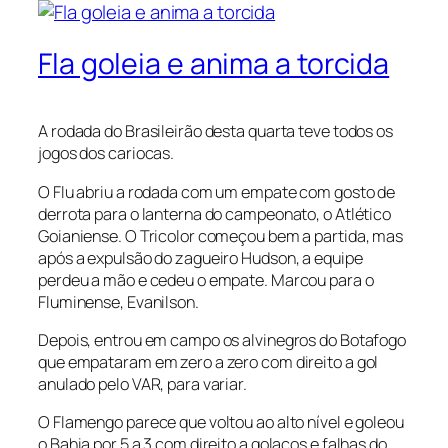
Fla goleia e anima a torcida
A rodada do Brasileirão desta quarta teve todos os
jogos dos cariocas.
O Flu abriu a rodada com um empate com gosto de
derrota para o lanterna do campeonato, o Atlético
Goianiense. O Tricolor começou bem a partida, mas
após a expulsão do zagueiro Hudson, a equipe
perdeu a mão e cedeu o empate. Marcou para o
Fluminense, Evanilson.
Depois, entrou em campo os alvinegros do Botafogo
que empataram em zero a zero com direito a gol
anulado pelo VAR, para variar.
O Flamengo parece que voltou ao alto nível e goleou
o Bahia por 5 a 3 com direito a golaços e falhas do