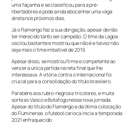
uma façanha e se classificou para a pré-
libertadores e pode ainda abocanhar uma vaga
direta nos próximos dias.
Já o Flamengo fez a sua obrigação, apesar de não
ter merecido tanto ser campeão. O time da Lagoa
oscilou bastante e mostrou que não é e talvez não
seja mais o time imbatível de 2019.
Apesar disso, se mostrou firme e competente ao
vencer a única partida na reta final que lhe
interessava. A vitória contra o Internacional foi
crucial para a consolidação do título brasileiro.
Parabéns aos rubro-negros e tricolores, e muita
sorte ao Vasco e Botafogo nessa nova jornada.
Apesar do título do Flamengo e da ótima colocação
do Fluminense, o futebol carioca inicia a temporada
2021 enfraquecido.