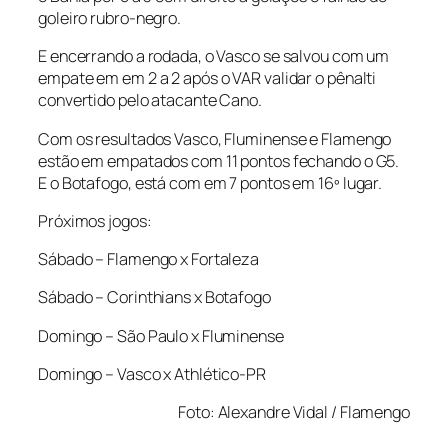
goleiro rubro-negro.
E encerrando a rodada, o Vasco se salvou com um
empate em em 2 a 2 após o VAR validar o pênalti
convertido pelo atacante Cano.
Com os resultados Vasco, Fluminense e Flamengo
estão em empatados com 11 pontos fechando o G5.
E o Botafogo, está com em 7 pontos em 16º lugar.
Próximos jogos:
Sábado – Flamengo x Fortaleza
Sábado – Corinthians x Botafogo
Domingo – São Paulo x Fluminense
Domingo – Vasco x Athlético-PR
Foto: Alexandre Vidal / Flamengo