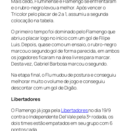
Mais cedo, Fluminense e Flamengo se enfrentaram
e o rubro-negro levou a melhor. Após vencer o
Tricolor pelo placar de 2 a 1, assumiu a segunda
colocação na tabela.
O primeiro tempo foi dominado pelo Flamengo que
abriu o placar logo no início com um gol de Filipe
Luis. Depois, quase como um ensaio, o rubro-negro
marcou o segundo gol de forma parecida, em ambos
os jogadores ficaram na área livres para marcar.
Desta vez, Gabriel Barbosa marcou o segundo.
Na etapa final, o Flu mudou de postura e conseguiu
melhorar muito o volume de jogo e conseguiu
descontar com um gol de Digão.
Libertadores
O Flamengo já joga pela
Libertadores
no dia 19/9
contra o Independente Del Vale pela 3º rodada, os
dois times estão empatados em seu grupo com 6
pontos cada.