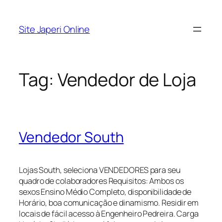
Pular
para
Site Japeri Online
o
conteúdo
Tag:
Vendedor de Loja
Vendedor South
Lojas South, seleciona VENDEDORES para seu
quadro de colaboradores Requisitos: Ambos os
sexos Ensino Médio Completo, disponibilidade de
Horário, boa comunicação e dinamismo. Residir em
locais de fácil acesso à Engenheiro Pedreira. Carga