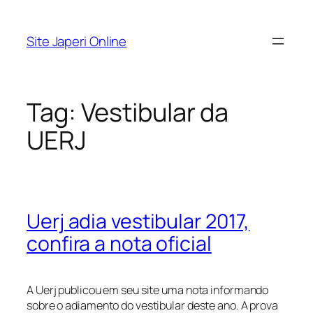
Pular
para
Site Japeri Online
o
conteúdo
Tag:
Vestibular da
UERJ
Uerj adia vestibular 2017,
confira a nota oficial
A Uerj publicou em seu site uma nota informando
sobre o adiamento do vestibular deste ano. A prova