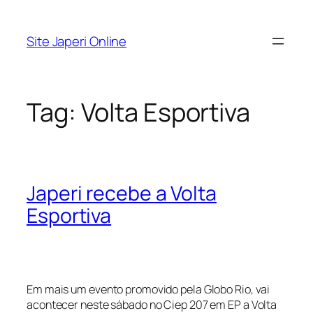
Pular
para
Site Japeri Online
o
conteúdo
Tag:
Volta Esportiva
Japeri recebe a Volta
Esportiva
Em mais um evento promovido pela Globo Rio, vai
acontecer neste sábado no Ciep 207 em EP a Volta