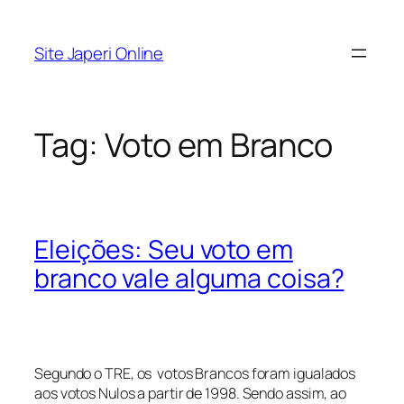
Pular
para
Site Japeri Online
o
conteúdo
Tag:
Voto em Branco
Eleições: Seu voto em
branco vale alguma coisa?
Segundo o TRE, os votos Brancos foram igualados
aos votos Nulos a partir de 1998. Sendo assim, ao