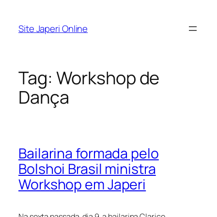
Pular
para
Site Japeri Online
o
conteúdo
Tag:
Workshop de
Dança
Bailarina formada pelo
Bolshoi Brasil ministra
Workshop em Japeri
Na sexta passada, dia 9, a bailarina Clarice