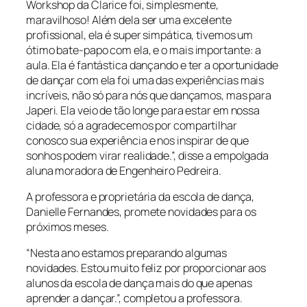
Workshop da Clarice foi, simplesmente,
maravilhoso! Além dela ser uma excelente
profissional, ela é super simpática, tivemos um
ótimo bate-papo com ela, e o mais importante: a
aula. Ela é fantástica dançando e ter a oportunidade
de dançar com ela foi uma das experiências mais
incríveis, não só para nós que dançamos, mas para
Japeri. Ela veio de tão longe para estar em nossa
cidade, só a agradecemos por compartilhar
conosco sua experiência e nos inspirar de que
sonhos podem virar realidade.”, disse a empolgada
aluna moradora de Engenheiro Pedreira.
A professora e proprietária da escola de dança,
Danielle Fernandes, promete novidades para os
próximos meses.
“Nesta ano estamos preparando algumas
novidades. Estou muito feliz por proporcionar aos
alunos da escola de dança mais do que apenas
aprender a dançar.”, completou a professora.