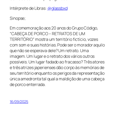
Intérprete de Libras:
@glassbxd
Sinopse;
Em comemoração aos 20 anos do Grupo Código,
“CABEÇA DE PORCO – RETRATOS DE UM
TERRITÓRIO” mostra um território fictício, vozes
com som e suas histórias. Pode ser o morador aquilo
que não se esperava dele? Um retrato. Uma
imagem. Um lugar e o retrato dos vários outros
possíveis. Um lugar fadado ao fracasso? Três atores
e três atrizes japerienses dão corpo às memórias de
seu território enquanto os perigos da representação
única amedronta tal qual a maldição de uma cabeça
de porco enterrada.
16/09/2025