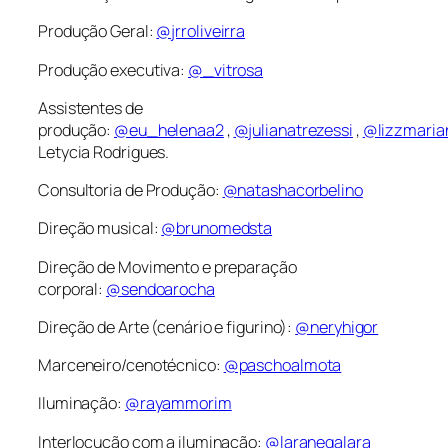
Produção Geral:
@jrroliveirra
Produção executiva:
@_vitrosa
Assistentes de
produção:
@eu_helenaa2
,
@julianatrezessi
,
@lizzmaria
Letycia Rodrigues.
Consultoria de Produção:
@natashacorbelino
Direção musical:
@brunomedsta
Direção de Movimento e preparação
corporal:
@sendoarocha
Direção de Arte (cenário e figurino):
@neryhigor
Marceneiro/cenotécnico:
@paschoalmota
Iluminação:
@rayammorim
Interlocução com a iluminação:
@laranegalara