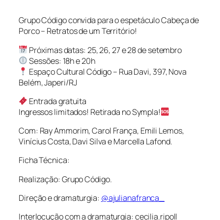
Grupo Código convida para o espetáculo Cabeça de
Porco – Retratos de um Território!
Próximas datas: 25, 26, 27 e 28 de setembro
Sessões: 18h e 20h
Espaço Cultural Código – Rua Davi, 397, Nova
Belém, Japeri/RJ
Entrada gratuita
Ingressos limitados! Retirada no Sympla!
Com: Ray Ammorim, Carol França, Emili Lemos,
Vinícius Costa, Davi Silva e Marcella Lafond.
Ficha Técnica:
Realização: Grupo Código.
Direção e dramaturgia:
@ajulianafranca_
Interlocução com a dramaturgia: cecilia.ripoll