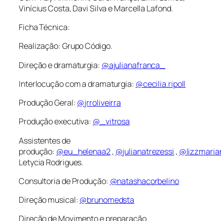
Vinícius Costa, Davi Silva e Marcella Lafond.
Ficha Técnica:
Realização: Grupo Código.
Direção e dramaturgia:
@ajulianafranca_
Interlocução com a dramaturgia:
@cecilia.ripoll
Produção Geral:
@jrroliveirra
Produção executiva:
@_vitrosa
Assistentes de
produção:
@eu_helenaa2
,
@julianatrezessi
,
@lizzmaria
Letycia Rodrigues.
Consultoria de Produção:
@natashacorbelino
Direção musical:
@brunomedsta
Direção de Movimento e preparação