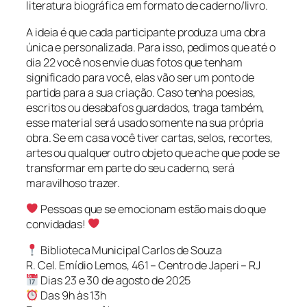
literatura biográfica em formato de caderno/livro.
A ideia é que cada participante produza uma obra
única e personalizada. Para isso, pedimos que até o
dia 22 você nos envie duas fotos que tenham
significado para você, elas vão ser um ponto de
partida para a sua criação. Caso tenha poesias,
escritos ou desabafos guardados, traga também,
esse material será usado somente na sua própria
obra. Se em casa você tiver cartas, selos, recortes,
artes ou qualquer outro objeto que ache que pode se
transformar em parte do seu caderno, será
maravilhoso trazer.
Pessoas que se emocionam estão mais do que
convidadas!
Biblioteca Municipal Carlos de Souza
R. Cel. Emídio Lemos, 461 – Centro de Japeri – RJ
Dias 23 e 30 de agosto de 2025
Das 9h às 13h