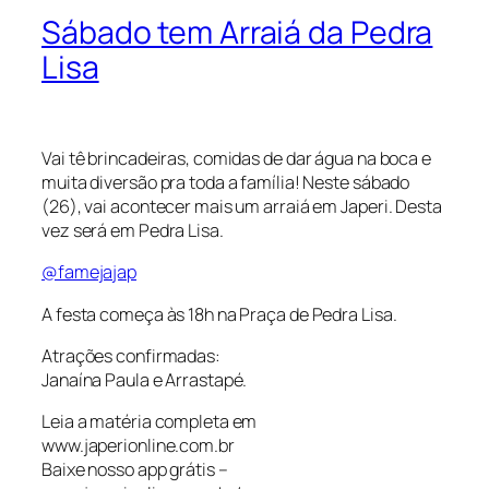
Sábado tem Arraiá da Pedra
Lisa
Vai tê brincadeiras, comidas de dar água na boca e
muita diversão pra toda a família! Neste sábado
(26), vai acontecer mais um arraiá em Japeri. Desta
vez será em Pedra Lisa.
@famejajap
A festa começa às 18h na Praça de Pedra Lisa.
Atrações confirmadas:
Janaína Paula e Arrastapé.
Leia a matéria completa em
www.japerionline.com.br
Baixe nosso app grátis –