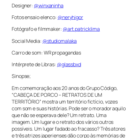
Designer:
@winxaninha
Fotos ensaio elenco:
@neryhigor
Fotógrafo e filmmaker:
@art.patricklima
Social Media:
@studiomalaka
Carro de som: WR propagandas
Intérprete de Libras:
@glassbxd
Sinopse;
Em comemoração aos 20 anos do Grupo Código,
“CABEÇA DE PORCO – RETRATOS DE UM
TERRITÓRIO” mostra um território fictício, vozes
com som e suas histórias. Pode ser o morador aquilo
que não se esperava dele? Um retrato. Uma
imagem. Um lugar e o retrato dos vários outros
possíveis. Um lugar fadado ao fracasso? Três atores
e três atrizes japerienses dão corpo às memórias de