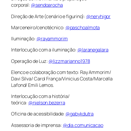
corporal:
@sendoarocha
Direção de Arte (cenário e figurino):
@neryhigor
Marceneiro/cenotécnico:
@paschoalmota
Iluminação:
@rayammorim
Interlocução com a iluminação:
@laranegalara
Operação de Luz:
@lizzmarianno1978
Elenco e colaboração com texto: Ray Ammorim/
Davi Silva/ Carol França/Vinicius Costa/Marcella
Lafond/ Emili Lemos.
Interlocução com a história/
teórica:
@nielson.bezerra
Oficina de acessibilidade:
@gabykdutra
Assessoria de imprensa:
@dia.comunicacao