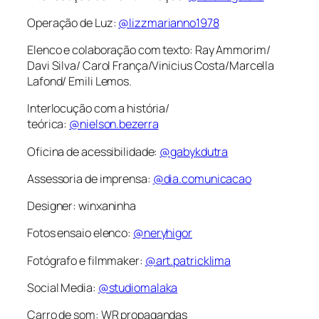
Operação de Luz:
@lizzmarianno1978
Elenco e colaboração com texto: Ray Ammorim/
Davi Silva/ Carol França/Vinicius Costa/Marcella
Lafond/ Emili Lemos.
Interlocução com a história/
teórica:
@nielson.bezerra
Oficina de acessibilidade:
@gabykdutra
Assessoria de imprensa:
@dia.comunicacao
Designer: winxaninha
Fotos ensaio elenco:
@neryhigor
Fotógrafo e filmmaker:
@art.patricklima
Social Media:
@studiomalaka
Carro de som: WR propagandas