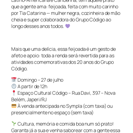
Latino-Americana e Caribenha, tem aquele prato
que a gente ama: feijoada, feita com muito carinho
por Tia Catarina — mulher negra, cozinheira de mão
cheia e super colaboradora do Grupo Código ao
longo desses anos todos.
Mais que uma delícia, essa feijoada é um gesto de
afeto e apoio: toda a renda será revertida para as
atividades comemorativas dos 20 anos do Grupo
Código.
Domingo – 27 de julho
A partir de 12h
Espaço Cultural Código – Rua Davi, 397 – Nova
Belém, Japeri/RJ
À venda antecipada no Sympla (com taxa) ou
presencialmente no espaço (sem taxa)
Cultura, memória e comida boa num só prato!
Garanta já a sua e venha saborear com a gente essa