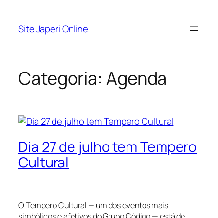
Pular
para
Site Japeri Online
o
conteúdo
Categoria:
Agenda
Dia 27 de julho tem Tempero
Cultural
O Tempero Cultural — um dos eventos mais
simbólicos e afetivos do Grupo Código — está de