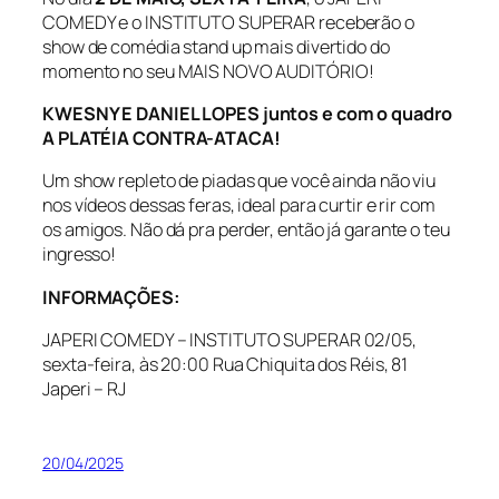
COMEDY e o INSTITUTO SUPERAR receberão o
show de comédia stand up mais divertido do
momento no seu MAIS NOVO AUDITÓRIO!
KWESNY E DANIEL LOPES juntos e com o quadro
A PLATÉIA CONTRA-ATACA!
Um show repleto de piadas que você ainda não viu
nos vídeos dessas feras, ideal para curtir e rir com
os amigos. Não dá pra perder, então já garante o teu
ingresso!
INFORMAÇÕES:
JAPERI COMEDY – INSTITUTO SUPERAR 02/05,
sexta-feira, às 20:00 Rua Chiquita dos Réis, 81
Japeri – RJ
20/04/2025