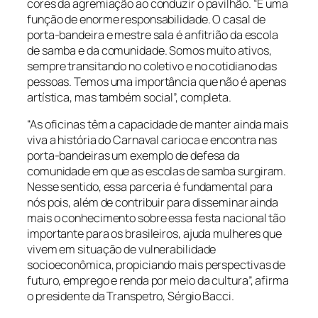
cores da agremiação ao conduzir o pavilhão. “É uma
função de enorme responsabilidade. O casal de
porta-bandeira e mestre sala é anfitrião da escola
de samba e da comunidade. Somos muito ativos,
sempre transitando no coletivo e no cotidiano das
pessoas. Temos uma importância que não é apenas
artística, mas também social”, completa.
“As oficinas têm a capacidade de manter ainda mais
viva a história do Carnaval carioca e encontra nas
porta-bandeiras um exemplo de defesa da
comunidade em que as escolas de samba surgiram.
Nesse sentido, essa parceria é fundamental para
nós pois, além de contribuir para disseminar ainda
mais o conhecimento sobre essa festa nacional tão
importante para os brasileiros, ajuda mulheres que
vivem em situação de vulnerabilidade
socioeconômica, propiciando mais perspectivas de
futuro, emprego e renda por meio da cultura”, afirma
o presidente da Transpetro, Sérgio Bacci.