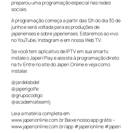
preparou uma programação especial nas redes
sociais.
A programação começa a partir das 12h do dia 30 de
junho e será voltada para as produções de
japerienses e sobre japerienses. Estaremos ao vivo
no YouTube, Instagram e em nossa Web TV.
Se você tem aplicativo de IPTV em sua smartv,
instale o Japeri Play e assista à programação direto
na tv. Entre no site do Japeri Online e veja como
instalar.
@jardelabdel
@japerigolfe
@grupocodigo
@academiateamlj
Leia a matéria completa em
www.japerionline.com.br Baixe nosso app grátis –
www.japerionline.com.br/app #japerionline #japeri