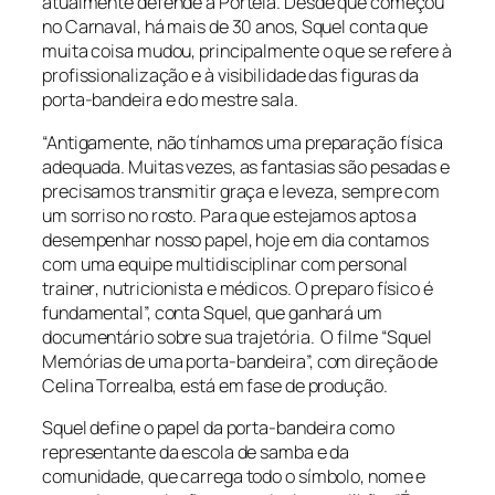
atualmente defende a Portela. Desde que começou
no Carnaval, há mais de 30 anos, Squel conta que
muita coisa mudou, principalmente o que se refere à
profissionalização e à visibilidade das figuras da
porta-bandeira e do mestre sala.
“Antigamente, não tínhamos uma preparação física
adequada. Muitas vezes, as fantasias são pesadas e
precisamos transmitir graça e leveza, sempre com
um sorriso no rosto. Para que estejamos aptos a
desempenhar nosso papel, hoje em dia contamos
com uma equipe multidisciplinar com
personal
trainer
, nutricionista e médicos. O preparo físico é
fundamental”, conta Squel, que ganhará um
documentário sobre sua trajetória. O filme “Squel
Memórias de uma porta-bandeira”, com direção de
Celina Torrealba, está em fase de produção.
Squel define o papel da porta-bandeira como
representante da escola de samba e da
comunidade, que carrega todo o símbolo, nome e