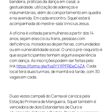
bandeira, práticas da dança em casal, a
gestualidade, utilização de adereços e
indumentárias, além do comportamento em quadra
e na avenida. Em cada encontro, Squel estará
acompanhada do mestre-sala Vinicius Jesus.
A oficina é voltada para mulheres a partir dos 14
anos, sejam elas cis ou trans, pessoas com
deficiência, moradoras de periferias, comunidades
ou em vulnerabilidade social. O único pré-requisito é
que as participantes tenham alguma experiência
com dança. As inscrições podem ser feitas pelo
link
https://forms.gle/fva1YY1fPFREwC4ZA
. Cada
local terá duas turmas, de manhã e à tarde, com 30
vagas em cada.
Duas vezes campeã do Carnaval carioca pela
Estação Primeira de Mangueira, Squel também é
vencedora de dois Estandartes de Ouro e