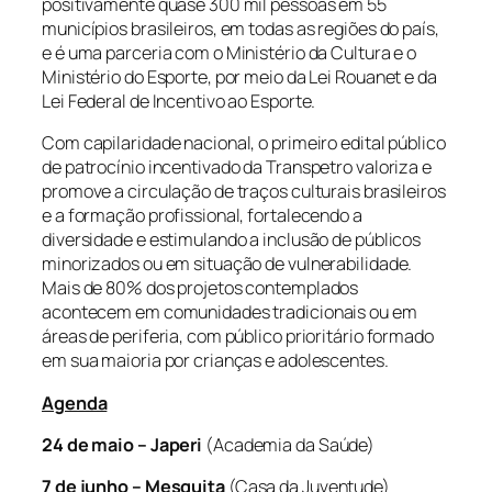
positivamente quase 300 mil pessoas em 55
municípios brasileiros, em todas as regiões do país,
e é uma parceria com o Ministério da Cultura e o
Ministério do Esporte, por meio da Lei Rouanet e da
Lei Federal de Incentivo ao Esporte.
Com capilaridade nacional, o primeiro edital público
de patrocínio incentivado da Transpetro valoriza e
promove a circulação de traços culturais brasileiros
e a formação profissional, fortalecendo a
diversidade e estimulando a inclusão de públicos
minorizados ou em situação de vulnerabilidade.
Mais de 80% dos projetos contemplados
acontecem em comunidades tradicionais ou em
áreas de periferia, com público prioritário formado
em sua maioria por crianças e adolescentes.
Agenda
24 de maio –
Japeri
(Academia da Saúde)
7 de junho – Mesquita
(Casa da Juventude)