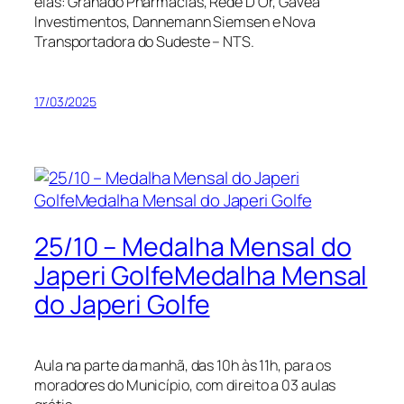
elas: Granado Pharmácias, Rede D’Or, Gávea
Investimentos, Dannemann Siemsen e Nova
Transportadora do Sudeste – NTS.
17/03/2025
25/10 – Medalha Mensal do
Japeri GolfeMedalha Mensal
do Japeri Golfe
Aula na parte da manhã, das 10h às 11h, para os
moradores do Município, com direito a 03 aulas