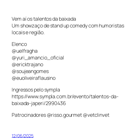
Vem aí os talentos da baixada
Um showzaço de stand up comedy com humoristas
locais e região.
Elenco
@uelfragha
@yuri_amancio_oficial
@ericktrajano
@soujeangomes
@euoliveiraflausino
Ingressos pelo sympla
https://www.sympla.com.br/evento/talentos-da-
baixada-japeri/2990436
Patrocinadores @risso.gourmet @vetclinvet
12/06/2025