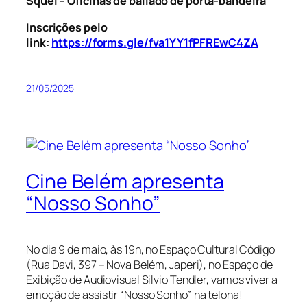
Squel
– Oficinas de bailado de porta-bandeira
Inscrições pelo
link:
https://forms.gle/fva1YY1fPFREwC4ZA
21/05/2025
Cine Belém apresenta
“Nosso Sonho”
No dia 9 de maio, às 19h, no Espaço Cultural Código
(Rua Davi, 397 – Nova Belém, Japeri), no Espaço de
Exibição de Audiovisual Silvio Tendler, vamos viver a
emoção de assistir “Nosso Sonho” na telona!