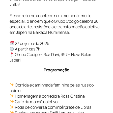
volta!
E esse retorno acontece num momento muito
especial: o ano em que o Grupo Código celebra 20
anos de arte, resistência e transformação coletiva
em Japeri na Baixada Fluminense.
27 de julho de 2025
A partir das 7h
Grupo Código – Rua Davi, 397 – Nova Belém,
Japeri
Programação
Corrida e caminhada feminina pelas ruas do
bairro
Homenagem à corredora Rosa Cristina
Café da manhã coletivo
Roda de conversa com intérprete de Libras
Pocket shows com Emili Lemos e Laizz