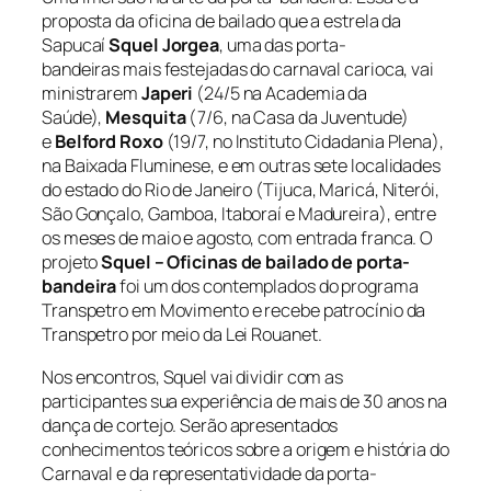
proposta da oficina de bailado que a estrela da
Sapucaí
Squel Jorgea
, uma das porta-
bandeiras mais festejadas do carnaval carioca, vai
ministrarem
Japeri
(24/5 na Academia da
Saúde),
Mesquita
(7/6, na Casa da Juventude)
e
Belford Roxo
(19/7, no Instituto Cidadania Plena),
na Baixada Fluminese, e em outras sete localidades
do estado do Rio de Janeiro (
Tijuca, Maricá, Niterói,
São Gonçalo, Gamboa, Itaboraí e Madureira),
entre
os meses de maio e agosto, com entrada franca. O
projeto
Squel – Oficinas de bailado de porta-
bandeira
foi um dos contemplados do programa
Transpetro em Movimento e recebe patrocínio da
Transpetro por meio da Lei Rouanet.
Nos encontros, Squel vai dividir com as
participantes sua experiência de mais de 30 anos na
dança de cortejo. Serão apresentados
conhecimentos teóricos sobre a origem e história do
Carnaval e da representatividade da porta-