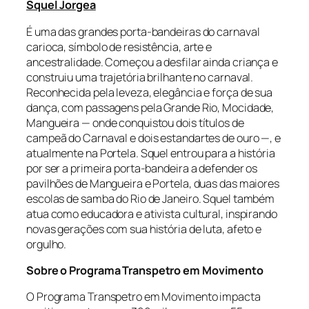
Squel Jorgea
É uma das grandes porta-bandeiras do carnaval
carioca, símbolo de resistência, arte e
ancestralidade. Começou a desfilar ainda criança e
construiu uma trajetória brilhante no carnaval.
Reconhecida pela leveza, elegância e força de sua
dança, com passagens pela Grande Rio, Mocidade,
Mangueira — onde conquistou dois títulos de
campeã do Carnaval e dois estandartes de ouro —, e
atualmente na Portela. Squel entrou para a história
por ser a primeira porta-bandeira a defender os
pavilhões de Mangueira e Portela, duas das maiores
escolas de samba do Rio de Janeiro. Squel também
atua como educadora e ativista cultural, inspirando
novas gerações com sua história de luta, afeto e
orgulho.
Sobre o Programa Transpetro em Movimento
O Programa Transpetro em Movimento impacta