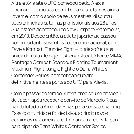
A trajetória até o UFC começou cedo. Alexia
Thainara iniciou sua caminhada nos tatames ainda
jovem e, com o apoio de seus mestres, disputou
suas primeiras batalhas profissionais aos 23 anos.
Sua estreia aconteceu no New Corpore Extreme 27,
em 2018. Desde então, a atleta japeriense passou
por importantes eventos do cenário nacional, como
Favela Kombat, Thunder Fight — onde sofreu sua
única derrota até hoje —, Arena Global, XForce MMA,
Pentagon Combat, Standout Fighting Tournament,
Maximum Fight, Jungle Fight e o Dana White’s
Contender Series, competição que abriu
definitivamente as portas do UFC para Alexia.
Com o passar do tempo, Alexia precisou se despedir
de Japeri após receber o convite de Marcelo Ribas,
pai da lutadora Amanda Ribas para ser sua sparring.
Essa oportunidade foi decisiva, abrindo novos
caminhos na carreira e culminando no convite para
participar do Dana White’s Contender Series.