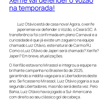
Xerife vai defender o Vozão
na temporada!
Luiz Otávio está de casa nova! Agora, o xerife
japeriense vai defender o Vozão, o Ceará SC. A
transferência foi confirmada em pleno Carnaval e a
curiosidade é que já existe um zagueiro na equipe
chamado Luiz Otávio, este natural de Carmo/RJ.
Como o Luiz Otávio de Japeri será chamado? Xerife?
Japeri? Em breve, atualizações.
O Xerifão estava no Mirassol e integrou a equipe na
brilhante campanha no Brasileirão de 2025,
garantindo a inédita vaga para a Libertadores deste
ano. Se ficasse no Mirassol, Luiz Otávio jogaria a sua
segunda Libertadores, mas não será desta vez. Pelo
Bahia, Luiz Otávio havia jogado a Sul-Americana
com direito ao seu clássico gol de cabeça.