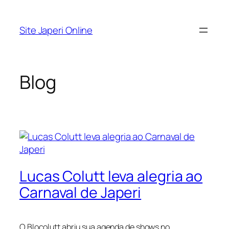
Pular
para
Site Japeri Online
o
conteúdo
Blog
Lucas Colutt leva alegria ao
Carnaval de Japeri
O Blocolutt abriu sua agenda de shows no