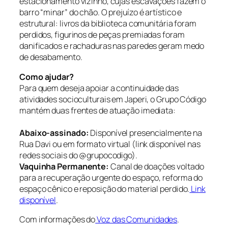
estacionamento vizinho, cujas escavações fazem o
barro “minar” do chão. O prejuízo é artístico e
estrutural: livros da biblioteca comunitária foram
perdidos, figurinos de peças premiadas foram
danificados e rachaduras nas paredes geram medo
de desabamento.
Como ajudar?
Para quem deseja apoiar a continuidade das
atividades socioculturais em Japeri, o Grupo Código
mantém duas frentes de atuação imediata:
Abaixo-assinado:
Disponível presencialmente na
Rua Davi ou em formato virtual (link disponível nas
redes sociais do @grupocodigo).
Vaquinha Permanente:
Canal de doações voltado
para a recuperação urgente do espaço, reforma do
espaço cênico e reposição do material perdido.
Link
disponível
.
Com informações do
Voz das Comunidades
.