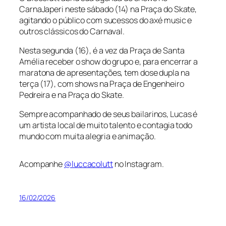
CarnaJaperi neste sábado (14) na Praça do Skate,
agitando o público com sucessos do axé music e
outros clássicos do Carnaval.
Nesta segunda (16), é a vez da Praça de Santa
Amélia receber o show do grupo e, para encerrar a
maratona de apresentações, tem dose dupla na
terça (17), com shows na Praça de Engenheiro
Pedreira e na Praça do Skate.
Sempre acompanhado de seus bailarinos, Lucas é
um artista local de muito talento e contagia todo
mundo com muita alegria e animação.
Acompanhe
@luccacolutt
no Instagram.
16/02/2026