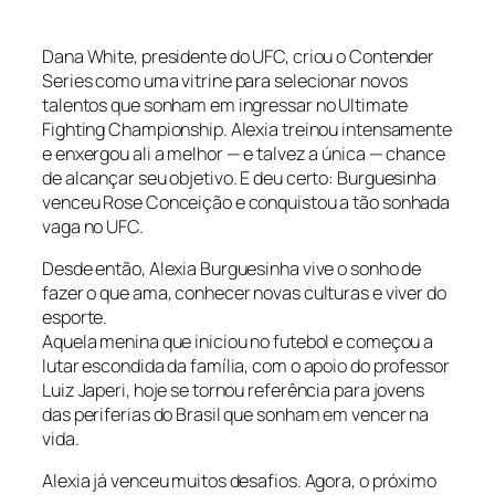
Dana White, presidente do UFC, criou o Contender
Series como uma vitrine para selecionar novos
talentos que sonham em ingressar no Ultimate
Fighting Championship. Alexia treinou intensamente
e enxergou ali a melhor — e talvez a única — chance
de alcançar seu objetivo. E deu certo: Burguesinha
venceu Rose Conceição e conquistou a tão sonhada
vaga no UFC.
Desde então, Alexia Burguesinha vive o sonho de
fazer o que ama, conhecer novas culturas e viver do
esporte.
Aquela menina que iniciou no futebol e começou a
lutar escondida da família, com o apoio do professor
Luiz Japeri, hoje se tornou referência para jovens
das periferias do Brasil que sonham em vencer na
vida.
Alexia já venceu muitos desafios. Agora, o próximo