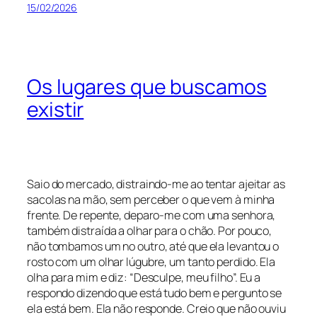
15/02/2026
Os lugares que buscamos
existir
Saio do mercado, distraindo-me ao tentar ajeitar as
sacolas na mão, sem perceber o que vem à minha
frente. De repente, deparo-me com uma senhora,
também distraída a olhar para o chão. Por pouco,
não tombamos um no outro, até que ela levantou o
rosto com um olhar lúgubre, um tanto perdido. Ela
olha para mim e diz: “Desculpe, meu filho”. Eu a
respondo dizendo que está tudo bem e pergunto se
ela está bem. Ela não responde. Creio que não ouviu