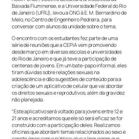
Baixada Fluminense, e a Universidade Federal do Rio
de Janeiro (UFRJ), levou a ONG à E. M. Bernardino de
Melo, no Centro de Engenheiro Pedreira, para
conversar com alunos da unidade sobre o tema.
O encontro com os estudantes fez parte de uma
série de reuniões que a CEPIA vem promovendo
desde março em diversas escolas e universidades
do Rio de Janeiro e que já teve a participação de
centenas de jovens. Em um bate-papo informal, eles
tiram dúvidas sobre relações sexuais na
adolescência e dão sugestões de conteúdo para a
criação de um aplicativo de celular que vai abordar
os direitos sexuais e reprodutivos, além da gravidez
não planejada.
“Este aplicativo será voltado para jovens entre 12 e
21 anos e acreditamos que ele só será eficaz se for
construído com a participação deles. Realizamos
oficinas que abordam temas relacionados ao sexo e
construímos com o público-alvo a linguagem que