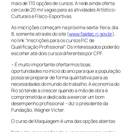
mais de 170 opções de cursos. A rede ainda oferta
cerca de 20 mil vagas para as atividades Artístico-
Culturais e Físico-Esportivas.
As inscrições começam na próxima sexta-feira, dia
8, somente através do site (
www.faetec.rj.gov.br
),
no link “Inscrições para os cursos FIC de
Qualificação Profissional”. Os interessados poderão
escolher até dois cursos diferentes por CPF.
– É muito importante ofertarmos boas
oportunidades no início do ano para que a população
possa se preparar de forma qualitativa para as
necessidades do mundo do trabalho. A economia do
Rio só tende a crescer quando a mão de obra é
comprometida e dedicada a exercer um bom
desempenho profissional – diz o presidente da
Fundação, Wagner Victer.
O curso de Maquiagem é uma das opções abertas