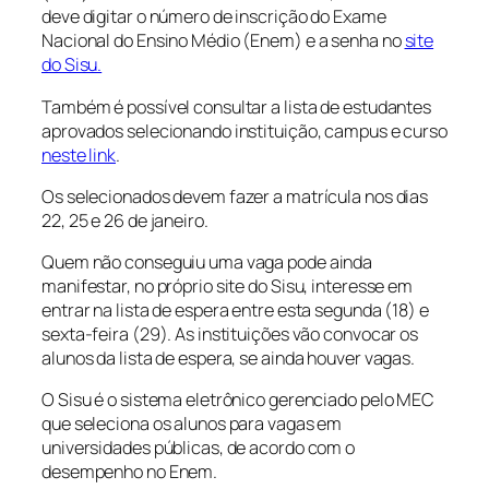
deve digitar o número de inscrição do Exame
Nacional do Ensino Médio (Enem) e a senha no
site
do Sisu.
Também é possível consultar a lista de estudantes
aprovados selecionando instituição, campus e curso
neste link
.
Os selecionados devem fazer a matrícula nos dias
22, 25 e 26 de janeiro.
Quem não conseguiu uma vaga pode ainda
manifestar, no próprio site do Sisu, interesse em
entrar na lista de espera entre esta segunda (18) e
sexta-feira (29). As instituições vão convocar os
alunos da lista de espera, se ainda houver vagas.
O Sisu é o sistema eletrônico gerenciado pelo MEC
que seleciona os alunos para vagas em
universidades públicas, de acordo com o
desempenho no Enem.