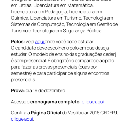
em Letras, Licenciatura em Matemática,
Licenciatura em Pedagogia, Licenciatura em
Química, Licenciatura em Turismo, Tecnologia em
Sistemas de Computação, Tecnologia em Gestão de
Turismo e Tecnologia em Segurança Pública.
Polos
: veja
aqui
onde você pode estudar
O candidato deve escolher o polo em que deseja
estudar. O modelo de ensino das graduações cederj
é semipresencial. É obrigatório comparece ao polo
para fazer as provas presenciais (duas por
semestre) e para participar de alguns encontros
presenciais.
Prova
: dia 19 de dezembro
Acesso o
cronograma completo
:
clique aqui
Confira a
Página Oficial
do Vestibular 2016 CEDERJ,
clique aqui
.