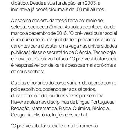
didático. Desde a sua fundação, em 2003, a
iniciativa já beneficiou mais de 150 mil alunos.
A escolha dos estudantes é feita por meio de
seleção socioeconômica. As aulas acontecerão de
março a dezembro de 2016. “O pré-vestibular social
é um curso de muita qualidade e prepara os alunos
carentes para disputar uma vaga nas universidades
públicas”, disse o secretário de Ciência, Tecnologia
e Inovação, Gustavo Tutuca. “O pré-vestibular social
é responsável por deixar as pessoas mais próximas
de seus sonhos”.
Os dias e horários do curso variam de acordo com o
polo escolhido, podendo ser aos sábados,
durantetodo o dia, ou duas vezes por semana.
Haverá aulas nas disciplinas de Língua Portuguesa,
Redação, Matemática, Física, Química, Biologia,
Geografia, História, Inglês e Espanhol.
“O pré-vestibular social é uma ferramenta