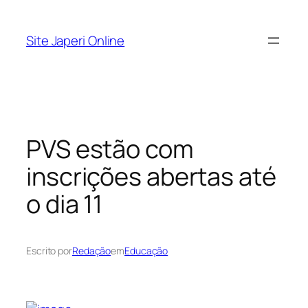
Pular
para
Site Japeri Online
o
conteúdo
PVS estão com
inscrições abertas até
o dia 11
Escrito por
Redação
em
Educação