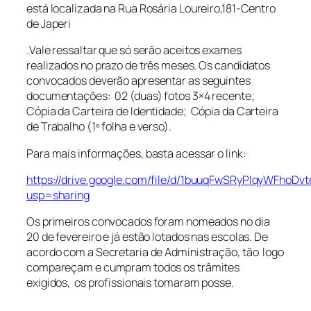
está localizada na Rua Rosária Loureiro,181-Centro
de Japeri
.Vale ressaltar que só serão aceitos exames
realizados no prazo de três meses. Os candidatos
convocados deverão apresentar as seguintes
documentações: 02 (duas) fotos 3×4 recente;
Cópia da Carteira de Identidade; Cópia da Carteira
de Trabalho (1º folha e verso).
Para mais informações, basta acessar o link:
https://drive.google.com/file/d/1buuqFwSRyPlqyWFhoDv
usp=sharing
Os primeiros convocados foram nomeados no dia
20 de fevereiro e já estão lotados nas escolas. De
acordo com a Secretaria de Administração, tão logo
compareçam e cumpram todos os trâmites
exigidos, os profissionais tomaram posse.