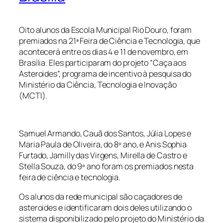
Oito alunos da Escola Municipal Rio Douro, foram
premiados na 21ª Feira de Ciência e Tecnologia, que
acontecerá entre os dias 4 e 11 de novembro, em
Brasília. Eles participaram do projeto “Caça aos
Asteroides”, programa de incentivo à pesquisa do
Ministério da Ciência, Tecnologia e Inovação
(MCTI).
Samuel Armando, Cauã dos Santos, Júlia Lopes e
Maria Paula de Oliveira, do 8º ano, e Anis Sophia
Furtado, Jamilly das Virgens, Mirella de Castro e
Stella Souza, do 9º ano foram os premiados nesta
feira de ciência e tecnologia.
Os alunos da rede municipal são caçadores de
asteroides e identificaram dois deles utilizando o
sistema disponibilizado pelo projeto do Ministério da