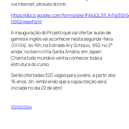
via internet, através do link:
https://docs.google.com/forms/d/e/1FAIpQLSfL1n7gj
hSIQ/viewform
A inauguração do Projeto que vai ofertar aulas de
games e inglês vai acontecer nesta segunda-feira
(01/04), às 16h, na Estrada Ary Schiavo, 992, no 2°
andar, no bairro Vila Santa Amélia, em Japeri.
Chama todo mundo e venha conhecer toda a
estrutura do curso.
Serão ofertadas 320 vagas para jovens, a partir dos
16 anos. Ah, lembrando que a capacitação será
iniciada no dia 22 de abril.
30/03/2024