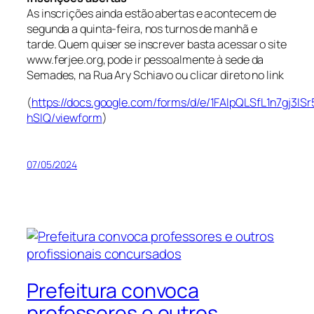
As inscrições ainda estão abertas e acontecem de
segunda a quinta-feira, nos turnos de manhã e
tarde. Quem quiser se inscrever basta acessar o site
www.ferjee.org, pode ir pessoalmente à sede da
Semades, na Rua Ary Schiavo ou clicar direto no link
(
https://docs.google.com/forms/d/e/1FAIpQLSfL1n7gj
hSIQ/viewform
)
07/05/2024
Prefeitura convoca
professores e outros