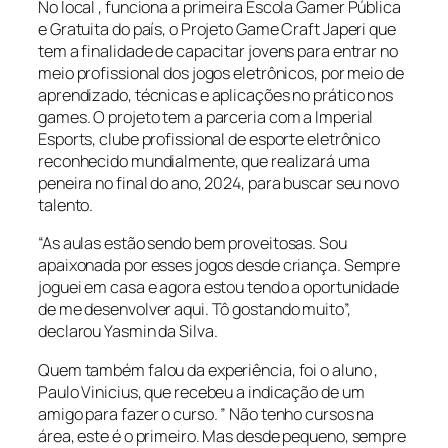
No local , funciona a primeira Escola Gamer Pública
e Gratuita do país, o Projeto Game Craft Japeri que
tem a finalidade de capacitar jovens para entrar no
meio profissional dos jogos eletrônicos, por meio de
aprendizado, técnicas e aplicações no prático nos
games. O projeto tem a parceria com a Imperial
Esports, clube profissional de esporte eletrônico
reconhecido mundialmente, que realizará uma
peneira no final do ano, 2024, para buscar seu novo
talento.
“As aulas estão sendo bem proveitosas. Sou
apaixonada por esses jogos desde criança. Sempre
joguei em casa e agora estou tendo a oportunidade
de me desenvolver aqui. Tô gostando muito”,
declarou Yasmin da Silva.
Quem também falou da experiência, foi o aluno ,
Paulo Vinicius, que recebeu a indicação de um
amigo para fazer o curso. ” Não tenho cursos na
área, este é o primeiro. Mas desde pequeno, sempre