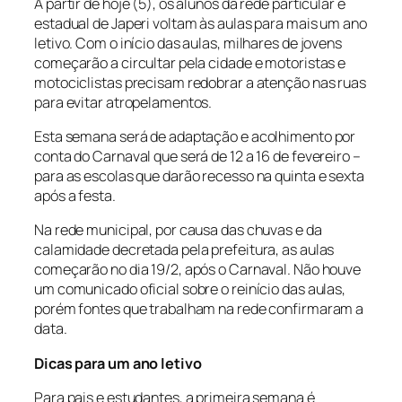
A partir de hoje (5), os alunos da rede particular e
estadual de Japeri voltam às aulas para mais um ano
letivo. Com o início das aulas, milhares de jovens
começarão a circultar pela cidade e motoristas e
motociclistas precisam redobrar a atenção nas ruas
para evitar atropelamentos.
Esta semana será de adaptação e acolhimento por
conta do Carnaval que será de 12 a 16 de fevereiro –
para as escolas que darão recesso na quinta e sexta
após a festa.
Na rede municipal, por causa das chuvas e da
calamidade decretada pela prefeitura, as aulas
começarão no dia 19/2, após o Carnaval. Não houve
um comunicado oficial sobre o reinício das aulas,
porém fontes que trabalham na rede confirmaram a
data.
Dicas para um ano letivo
Para pais e estudantes, a primeira semana é