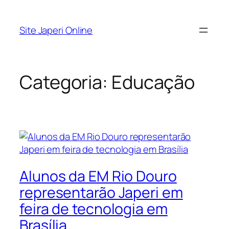
Pular
para
Site Japeri Online
o
conteúdo
Categoria:
Educação
Alunos da EM Rio Douro
representarão Japeri em
feira de tecnologia em
Brasília