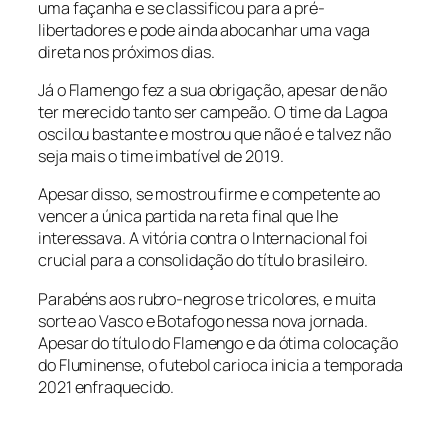
uma façanha e se classificou para a pré-
libertadores e pode ainda abocanhar uma vaga
direta nos próximos dias.
Já o Flamengo fez a sua obrigação, apesar de não
ter merecido tanto ser campeão. O time da Lagoa
oscilou bastante e mostrou que não é e talvez não
seja mais o time imbatível de 2019.
Apesar disso, se mostrou firme e competente ao
vencer a única partida na reta final que lhe
interessava. A vitória contra o Internacional foi
crucial para a consolidação do título brasileiro.
Parabéns aos rubro-negros e tricolores, e muita
sorte ao Vasco e Botafogo nessa nova jornada.
Apesar do título do Flamengo e da ótima colocação
do Fluminense, o futebol carioca inicia a temporada
2021 enfraquecido.