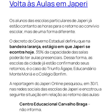
Volta às Aulas em Japeri
Os alunos das escolas particulares de Japeri já
estão contanto as horas para o retorno ao convívio
escolar, mas de uma forma diferente.
O decreto do Governo Estadual definiu que na
bandeira laranja, estágio em que Japeri se
econtra hoje
, 35% da capacidade das salas
poderão ter aulas presenciais. Dessa forma, as
escolas da cidade já estão confirmando seus
retornos, é o caso do Triunfo Ágape, Educandário
Monte Moriá e o Colégio Bonfim.
A reportagem do Japeri Online pesquisou, em 30/1,
nas redes sociais das escolas de Japeri e encotrou a
seguinte situação em relação ao retorno das aulas:
Centro Educacional Carvalho Braga
–
não informa.