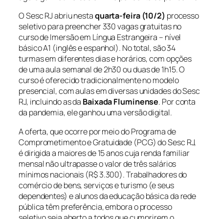
O Sesc RJ abriu nesta
quarta-feira (10/2)
processo
seletivo para preencher 330 vagas gratuitas no
curso de Imersão em Língua Estrangeira – nível
básico A1 (inglês e espanhol). No total, são 34
turmas em diferentes dias e horários, com opções
de uma aula semanal de 2h30 ou duas de 1h15. O
curso é oferecido tradicionalmente no modelo
presencial, com aulas em diversas unidades do Sesc
RJ, incluindo as da
Baixada Fluminense
. Por conta
da pandemia, ele ganhou uma versão digital.
A oferta, que ocorre por meio do Programa de
Comprometimento e Gratuidade (PCG) do Sesc RJ,
é dirigida a maiores de 15 anos cuja renda familiar
mensal não ultrapasse o valor de três salários
mínimos nacionais (R$ 3.300). Trabalhadores do
comércio de bens, serviços e turismo (e seus
dependentes) e alunos da educação básica da rede
pública têm preferência, embora o processo
seletivo seja aberto a todos que cumprirem o