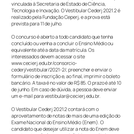
vinculada à Secretaria de Estado de Ciência,
Tecnologia e Inovação. O Vestibular Cederj 2021.2 é
realizado pela Fundação Ceperj, e a prova está
prevista para 11 de julho.
O concurso é aberto a todo candidato que tenha
concluído ou venha a concluir o Ensino Médio ou
equivalente até a data da matrícula. Os
interessados devem acessar o site
www.cecierj.edu.br/consorcio-
cederj/vestibular/2021-2/, preencher e enviar o
formulário de inscrição e, ao final, imprimir o boleto
bancário. A taxa é no valor de R$ 85. O prazo é até 10
de junho. Em caso de dúvida, a pessoa deve enviar
um e-mail para vestibular@cecierj.edu.br.
O Vestibular Cederj 2021.2 contará com o
aproveitamento de notas de mais de uma edição do
Exame Nacional do Ensino Médio (Enem). O
candidato que desejar utilizar a nota do Enem deve