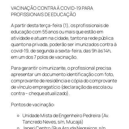
VACINAÇÃO CONTRA À COVID-19 PARA
PROFISSIONAIS DE EDUCAÇÃO
A partir desta terça-feira (1), os profissionais de
educação com 55 anos ou mais que estão em
atividade e atuam na cidade, tanto na rede pública
quanto na privada, poderão ser imunizados contra à
covid-19, de segunda a sexta-feira, das 9h às 14h,
em um dos 7 polos de vacinação.
Para garantir o imunizante, o profissional precisa
apresentar um documento identificação com foto,
comprovante de residência e cópia do comprovante
de vínculo empregatício (declaração da escola ou
contra – cheque atualizado).
Pontos de vacinação:
Unidade Mista de Engenheiro Pedreira (Av.
Tancredo Neves, s/n, Mucajá)
Japeri Centro (Rua Arruda Negreiros, s/n,