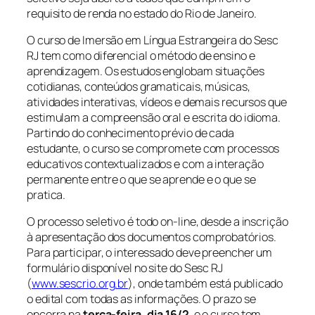
requisito de renda no estado do Rio de Janeiro.
O curso de Imersão em Língua Estrangeira do Sesc
RJ tem como diferencial o método de ensino e
aprendizagem. Os estudos englobam situações
cotidianas, conteúdos gramaticais, músicas,
atividades interativas, vídeos e demais recursos que
estimulam a compreensão oral e escrita do idioma.
Partindo do conhecimento prévio de cada
estudante, o curso se compromete com processos
educativos contextualizados e com a interação
permanente entre o que se aprende e o que se
pratica.
O processo seletivo é todo on-line, desde a inscrição
à apresentação dos documentos comprobatórios.
Para participar, o interessado deve preencher um
formulário disponível no site do Sesc RJ
(
www.sescrio.org.br
), onde também está publicado
o edital com todas as informações. O prazo se
encerra na
terça-feira, dia 16/2
, e o curso tem