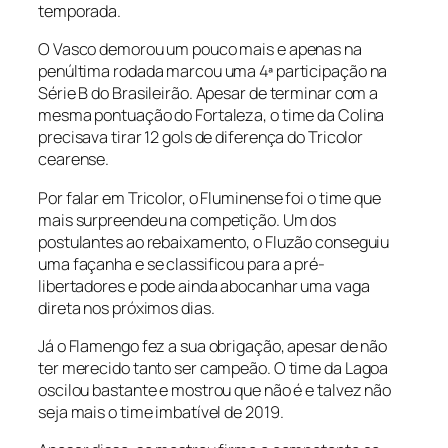
temporada.
O Vasco demorou um pouco mais e apenas na
penúltima rodada marcou uma 4ª participação na
Série B do Brasileirão. Apesar de terminar com a
mesma pontuação do Fortaleza, o time da Colina
precisava tirar 12 gols de diferença do Tricolor
cearense.
Por falar em Tricolor, o Fluminense foi o time que
mais surpreendeu na competição. Um dos
postulantes ao rebaixamento, o Fluzão conseguiu
uma façanha e se classificou para a pré-
libertadores e pode ainda abocanhar uma vaga
direta nos próximos dias.
Já o Flamengo fez a sua obrigação, apesar de não
ter merecido tanto ser campeão. O time da Lagoa
oscilou bastante e mostrou que não é e talvez não
seja mais o time imbatível de 2019.