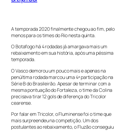
A temporada 2020 finalmente chegou ao fim, pelo
menos para os times do Rio nesta quinta.
O Botafogo há 4 rodadas já amargava mais um
rebaixamento em sua história, após uma péssima
temporada.
O Vasco demorou um pouco mais e apenas na
penúltima rodada marcou uma 4ª participação na
Série B do Brasileirão. Apesar de terminar com a
mesma pontuação do Fortaleza, o time da Colina
precisava tirar 12 gols de diferença do Tricolor
cearense.
Por falar em Tricolor, o Fluminense foi o time que
mais surpreendeu na competição. Um dos
postulantes ao rebaixamento, o Fluzão conseguiu