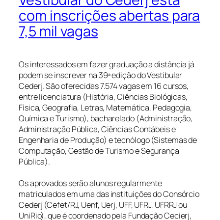
com inscrições abertas para
7,5 mil vagas
Os interessados em fazer graduação a distância já
podem se inscrever na 39ª edição do Vestibular
Cederj. São oferecidas 7.574 vagas em 16 cursos,
entre licenciatura (História, Ciências Biológicas,
Física, Geografia, Letras, Matemática, Pedagogia,
Química e Turismo), bacharelado (Administração,
Administração Pública, Ciências Contábeis e
Engenharia de Produção) e tecnólogo (Sistemas de
Computação, Gestão de Turismo e Segurança
Pública).
Os aprovados serão alunos regularmente
matriculados em uma das instituições do Consórcio
Cederj (Cefet/RJ, Uenf, Uerj, UFF, UFRJ, UFRRJ ou
UniRio), que é coordenado pela Fundação Cecierj,