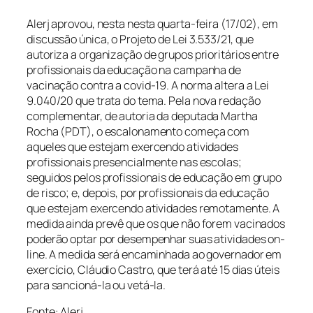
Alerj aprovou, nesta nesta quarta-feira (17/02), em
discussão única, o Projeto de Lei 3.533/21, que
autoriza a organização de grupos prioritários entre
profissionais da educação na campanha de
vacinação contra a covid-19. A norma altera a Lei
9.040/20 que trata do tema. Pela nova redação
complementar, de autoria da deputada Martha
Rocha (PDT), o escalonamento começa com
aqueles que estejam exercendo atividades
profissionais presencialmente nas escolas;
seguidos pelos profissionais de educação em grupo
de risco; e, depois, por profissionais da educação
que estejam exercendo atividades remotamente. A
medida ainda prevê que os que não forem vacinados
poderão optar por desempenhar suas atividades on-
line. A medida será encaminhada ao governador em
exercício, Cláudio Castro, que terá até 15 dias úteis
para sancioná-la ou vetá-la.
Fonte: Alerj