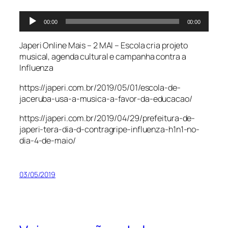
Tocador
00:00
00:00
de
áudio
Japeri Online Mais – 2 MAI – Escola cria projeto
musical, agenda cultural e campanha contra a
Influenza
https://japeri.com.br/2019/05/01/escola-de-
jaceruba-usa-a-musica-a-favor-da-educacao/
https://japeri.com.br/2019/04/29/prefeitura-de-
japeri-tera-dia-d-contragripe-influenza-h1n1-no-
dia-4-de-maio/
03/05/2019