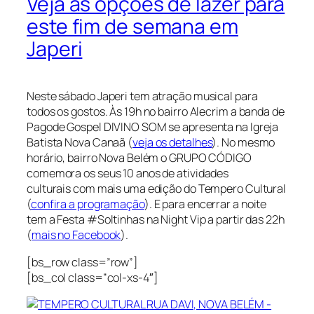
Veja as opções de lazer para
este fim de semana em
Japeri
Neste sábado Japeri tem atração musical para
todos os gostos. Às 19h no bairro Alecrim a banda de
Pagode Gospel DIVINO SOM se apresenta na Igreja
Batista Nova Canaã (
veja os detalhes
). No mesmo
horário, bairro Nova Belém o GRUPO CÓDIGO
comemora os seus 10 anos de atividades
culturais com mais uma edição do Tempero Cultural
(
confira a programação
). E para encerrar a noite
tem a Festa #Soltinhas na Night Vip a partir das 22h
(
mais no Facebook
).
[bs_row class=”row”]
[bs_col class=”col-xs-4″]