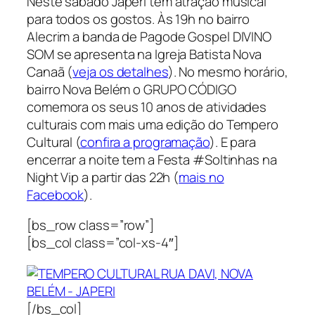
Neste sábado Japeri tem atração musical
para todos os gostos. Às 19h no bairro
Alecrim a banda de Pagode Gospel DIVINO
SOM se apresenta na Igreja Batista Nova
Canaã (
veja os detalhes
). No mesmo horário,
bairro Nova Belém o GRUPO CÓDIGO
comemora os seus 10 anos de atividades
culturais com mais uma edição do Tempero
Cultural (
confira a programação
). E para
encerrar a noite tem a Festa #Soltinhas na
Night Vip a partir das 22h (
mais no
Facebook
).
[bs_row class=”row”]
[bs_col class=”col-xs-4″]
[/bs_col]