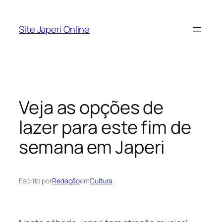
Pular
para
Site Japeri Online
o
conteúdo
Veja as opções de
lazer para este fim de
semana em Japeri
Escrito por
Redação
em
Cultura