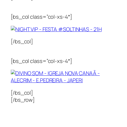
[bs_col class=”col-xs-4″]
[/bs_col]
[bs_col class=”col-xs-4″]
[/bs_col]
[/bs_row]