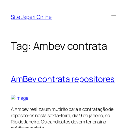
Pular
para
Site Japeri Online
o
conteúdo
Tag:
Ambev contrata
AmBev contrata repositores
A Ambev realiza um mutirão para a contratação de
repositores nesta sexta-feira, dia 9 de janeiro, no
Rio de Janeiro. Os candidatos devem ter ensino
médio completo.