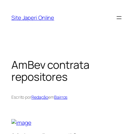
Pular
para
Site Japeri Online
o
conteúdo
AmBev contrata
repositores
Escrito por
Redação
em
Bairros