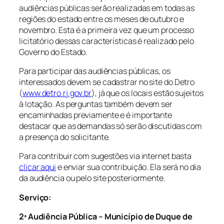
audiências públicas serão realizadas em todas as
regiões do estado entre os meses de outubro e
novembro. Esta é a primeira vez que um processo
licitatório dessas características é realizado pelo
Governo do Estado.
Para participar das audiências públicas, os
interessados devem se cadastrar no site do Detro
(
www.detro.rj.gov.br
), já que os locais estão sujeitos
à lotação. As perguntas também devem ser
encaminhadas previamente e é importante
destacar que as demandas só serão discutidas com
a presença do solicitante.
Para contribuir com sugestões via internet basta
clicar aqui
e enviar sua contribuição. Ela será no dia
da audiência ou pelo site posteriormente.
Serviço:
2ª Audiência Pública – Município de Duque de