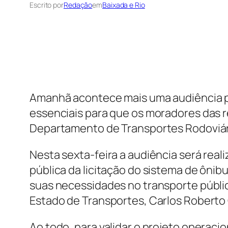
Escrito por
Redação
em
Baixada e Rio
Amanhã acontece mais uma audiência púb
essenciais para que os moradores das 
Departamento de Transportes Rodoviári
Nesta sexta-feira a audiência será reali
pública da licitação do sistema de ônib
suas necessidades no transporte públic
Estado de Transportes, Carlos Roberto O
Ao todo, para validar o projeto operaci