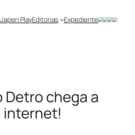
a
Japeri Play
Editorias
Expediente
o Detro chega a
 internet!