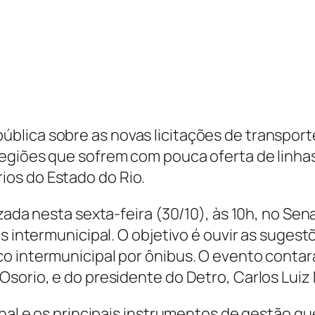
lica sobre as novas licitações de transport
regiões que sofrem com pouca oferta de linha
os do Estado do Rio.
zada nesta sexta-feira (30/10), às 10h, no Sen
us intermunicipal. O objetivo é ouvir as sug
o intermunicipal por ônibus. O evento contar
sorio, e do presidente do Detro, Carlos Luiz 
onal e os principais instrumentos de gestão q