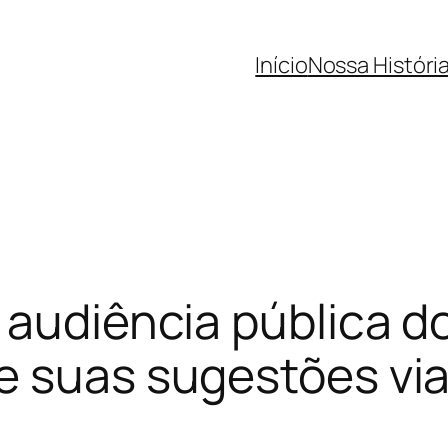
Início
Nossa Históri
 audiência pública d
e suas sugestões via