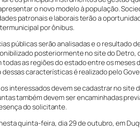
apresentar o novo modelo à população. Socied
dades patronais e laborais terão a oportuni
termunicipal por ônibus.
as públicas serão analisadas e o resultado de
ponibilizado posteriormente no site do Detro, 
m todas as regiões do estado entre os meses 
o dessas características é realizado pelo Gov
, os interessados devem se cadastrar no site d
erguntas também devem ser encaminhadas prev
sença do solicitante.
 nesta quinta-feira, dia 29 de outubro, em Du