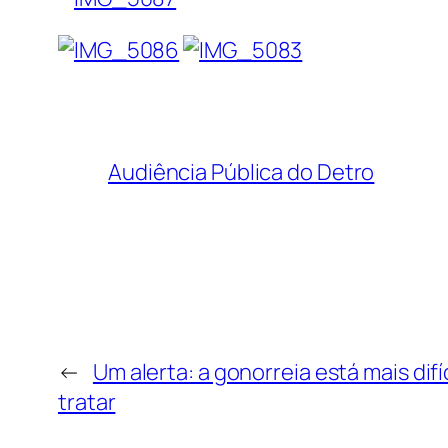
Audiência Pública do Detro
←
Um alerta: a gonorreia está mais difíc
tratar