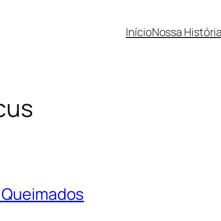
Início
Nossa Históri
rcus
m Queimados