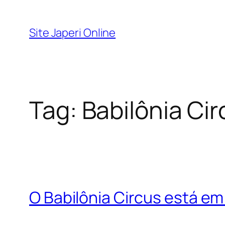
Pular
para
Site Japeri Online
o
conteúdo
Tag:
Babilônia Ci
O Babilônia Circus está e