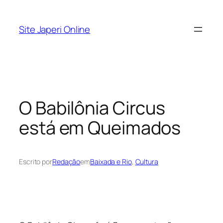
Pular
para
Site Japeri Online
o
conteúdo
O Babilônia Circus
está em Queimados
Escrito por
Redação
em
Baixada e Rio
, 
Cultura