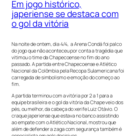
Em jogo histórico,
japeriense se destaca com
o gol da vitória
Na noite de ontem, dia 4/4, a Arena Condá foi palco
do jogo que não aconteceu por conta a tragédia que
vitimou o time da Chapecoense no fim do ano
passado. A partida entre Chapecoense e Atlético
Nacional da Colômbia pela Recopa Sulamericana foi
carregada de simbolismo e emoção do começo ao
fim.
A partida terminou com a vitória por 2 a 1 para a
equipe brasileira e o gol da vitória da Chape veio dos
pés, ou melhor, da cabeça do xerife Luiz Otávio. O
craque japeriense que estava no banco assistindo
ao empate com o Atlético Nacional, mostrou que
além de defender a zaga com segurança também é
especialista em gols decisivos.