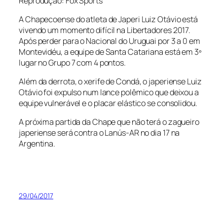
Reprodução: Fox Sports
A Chapecoense do atleta de Japeri Luiz Otávio está
vivendo um momento difícil na Libertadores 2017.
Após perder para o Nacional do Uruguai por 3 a 0 em
Montevidéu, a equipe de Santa Catariana está em 3º
lugar no Grupo 7 com 4 pontos.
Além da derrota, o xerife de Condá, o japeriense Luiz
Otávio foi expulso num lance polêmico que deixou a
equipe vulnerável e o placar elástico se consolidou.
A próxima partida da Chape que não terá o zagueiro
japeriense será contra o Lanús-AR no dia 17 na
Argentina.
29/04/2017