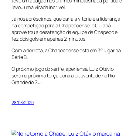
teve um apagão nós últimos minutos nada partida e
levou uma virada incrível.
Já nos acréscimos, que daria a vitória e a liderança
na competição para a Chapecoense, o Cuiabá
aproveitou a desatenção da equipe de Chapecó e
fez dois gols em apenas 2 minutos.
Com a derrota, a Chapecoense está em 3° lugar na
Série B.
O próximo jogo do xerife japeriense, Luiz Otávio,
será na próxima terça contra o Juventude no Rio
Grande do Sul.
28/08/2020