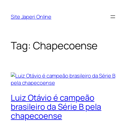
Pular
para
Site Japeri Online
o
conteúdo
Tag:
Chapecoense
Luiz Otávio é campeão
brasileiro da Série B pela
chapecoense