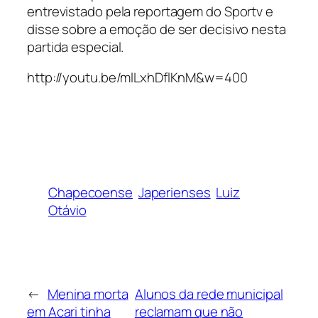
entrevistado pela reportagem do Sportv e
disse sobre a emoção de ser decisivo nesta
partida especial.
http://youtu.be/mlLxhDflKnM&w=400
Chapecoense
Japerienses
Luiz
Otávio
←
Menina morta
Alunos da rede municipal
em Acari tinha
reclamam que não