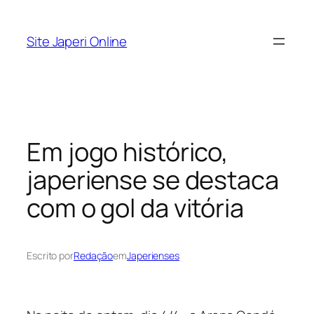
Pular
para
Site Japeri Online
o
conteúdo
Em jogo histórico,
japeriense se destaca
com o gol da vitória
Escrito por
Redação
em
Japerienses