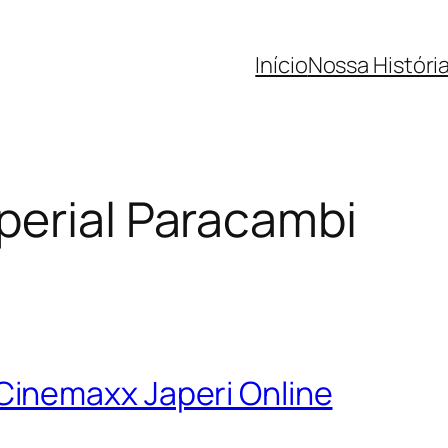
Início
Nossa Históri
erial Paracambi
inemaxx Japeri Online