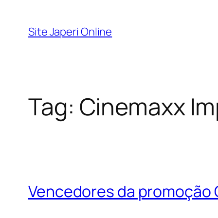
Pular
para
Site Japeri Online
o
conteúdo
Tag:
Cinemaxx Imp
Vencedores da promoção C