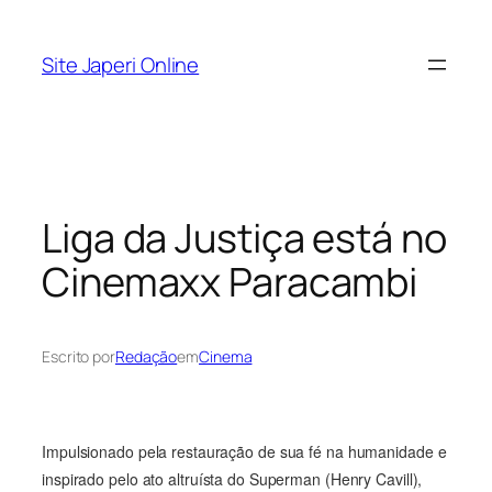
Pular
para
Site Japeri Online
o
conteúdo
Liga da Justiça está no
Cinemaxx Paracambi
Escrito por
Redação
em
Cinema
Impulsionado pela restauração de sua fé na humanidade e
inspirado pelo ato altruísta do Superman (Henry Cavill),