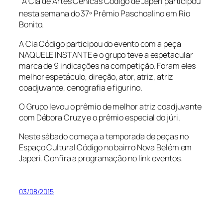
A Cia de Artes Cênicas Código de Japeri participou
nesta semana do 37º Prêmio Paschoalino em Rio
Bonito.
A Cia Código participou do evento com a peça
NAQUELE INSTANTE e o grupo teve a espetacular
marca de 9 indicações na competição. Foram eles
melhor espetáculo, direção, ator, atriz, atriz
coadjuvante, cenografia e figurino.
O Grupo levou o prêmio de melhor atriz coadjuvante
com Débora Cruzy e o prêmio especial do júri.
Neste sábado começa a temporada de peças no
Espaço Cultural Código no bairro Nova Belém em
Japeri. Confira a programação no link eventos.
03/08/2015