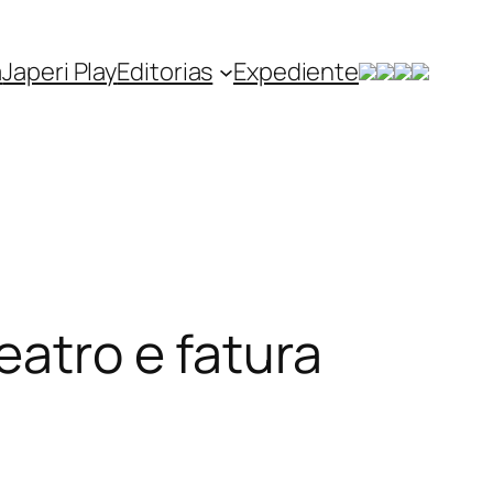
a
Japeri Play
Editorias
Expediente
eatro e fatura