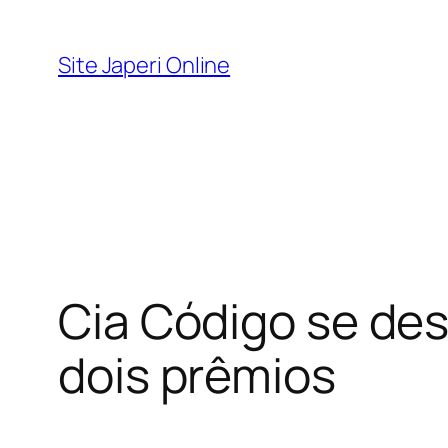
Pular
para
Site Japeri Online
o
conteúdo
Cia Código se des
dois prêmios