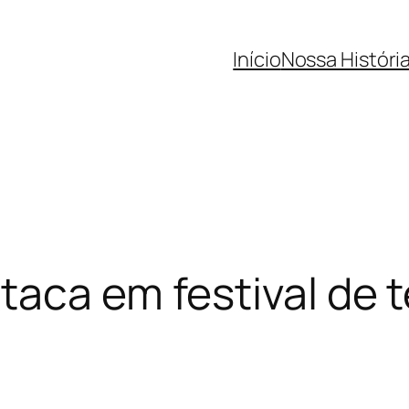
Início
Nossa Históri
taca em festival de t