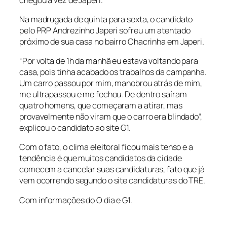
Na madrugada de quinta para sexta, o candidato
pelo PRP Andrezinho Japeri sofreu um atentado
próximo de sua casa no bairro Chacrinha em Japeri.
“Por volta de 1h da manhã eu estava voltando para
casa, pois tinha acabado os trabalhos da campanha.
Um carro passou por mim, manobrou atrás de mim,
me ultrapassou e me fechou. De dentro saíram
quatro homens, que começaram a atirar, mas
provavelmente não viram que o carro era blindado”,
explicou o candidato ao site G1.
Com o fato, o clima eleitoral ficou mais tenso e a
tendência é que muitos candidatos da cidade
comecem a cancelar suas candidaturas, fato que já
vem ocorrendo segundo o site candidaturas do TRE.
Com informações do O dia e G1.