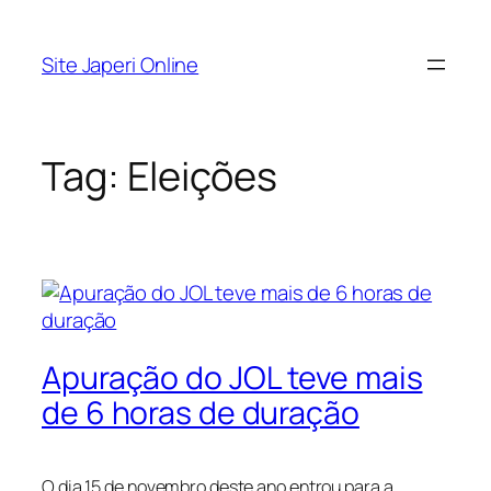
Pular
para
Site Japeri Online
o
conteúdo
Tag:
Eleições
Apuração do JOL teve mais
de 6 horas de duração
O dia 15 de novembro deste ano entrou para a