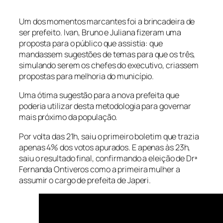
Um dos momentos marcantes foi a brincadeira de
ser prefeito. Ivan, Bruno e Juliana fizeram uma
proposta para o público que assistia: que
mandassem sugestões de temas para que os três,
simulando serem os chefes do executivo, criassem
propostas para melhoria do município.
Uma ótima sugestão para a nova prefeita que
poderia utilizar desta metodologia para governar
mais próximo da população.
Por volta das 21h, saiu o primeiro boletim que trazia
apenas 4% dos votos apurados. E apenas às 23h,
saiu o resultado final, confirmando a eleição de Drª
Fernanda Ontiveros como a primeira mulher a
assumir o cargo de prefeita de Japeri.