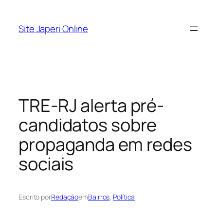
Pular
para
Site Japeri Online
o
conteúdo
TRE-RJ alerta pré-
candidatos sobre
propaganda em redes
sociais
Escrito por
Redação
em
Bairros
, 
Política