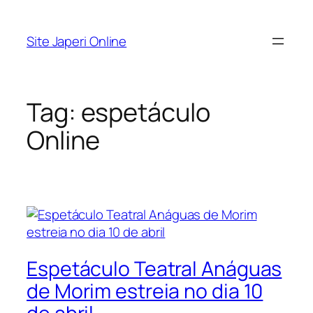
Pular
para
Site Japeri Online
o
conteúdo
Tag:
espetáculo
Online
Espetáculo Teatral Anáguas
de Morim estreia no dia 10