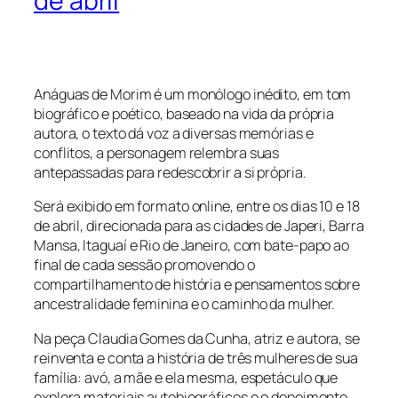
de abril
Anáguas de Morim é um monólogo inédito, em tom
biográfico e poético, baseado na vida da própria
autora, o texto dá voz a diversas memórias e
conflitos, a personagem relembra suas
antepassadas para redescobrir a si própria.
Será exibido em formato online, entre os dias 10 e 18
de abril, direcionada para as cidades de Japeri, Barra
Mansa, Itaguaí e Rio de Janeiro, com bate-papo ao
final de cada sessão promovendo o
compartilhamento de história e pensamentos sobre
ancestralidade feminina e o caminho da mulher.
Na peça Claudia Gomes da Cunha, atriz e autora, se
reinventa e conta a história de três mulheres de sua
família: avó, a mãe e ela mesma, espetáculo que
explora materiais autobiográficos e o depoimento