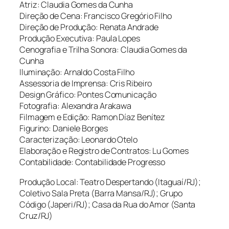
Atriz: Claudia Gomes da Cunha
Direção de Cena: Francisco Gregório Filho
Direção de Produção: Renata Andrade
Produção Executiva: Paula Lopes
Cenografia e Trilha Sonora: Claudia Gomes da
Cunha
Iluminação: Arnaldo Costa Filho
Assessoria de Imprensa: Cris Ribeiro
Design Gráfico: Pontes Comunicação
Fotografia: Alexandra Arakawa
Filmagem e Edição: Ramon Díaz Benítez
Figurino: Daniele Borges
Caracterização: Leonardo Otelo
Elaboração e Registro de Contratos: Lu Gomes
Contabilidade: Contabilidade Progresso
Produção Local: Teatro Despertando (Itaguaí/RJ);
Coletivo Sala Preta (Barra Mansa/RJ); Grupo
Código (Japeri/RJ); Casa da Rua do Amor (Santa
Cruz/RJ)