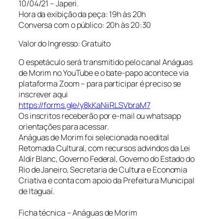
10/04/21 – Japeri.
Hora da exibição da peça: 19h às 20h
Conversa com o público: 20h às 20:30
Valor do Ingresso: Gratuito
O espetáculo será transmitido pelo canal Anáguas
de Morim no YouTube e o bate-papo acontece via
plataforma Zoom – para participar é preciso se
inscrever aqui
https://forms.gle/y8kKaNiiRLSVbraM7
Os inscritos receberão por e-mail ou whatsapp
orientações para acessar.
Anáguas de Morim foi selecionada no edital
Retomada Cultural, com recursos advindos da Lei
Aldir Blanc, Governo Federal, Governo do Estado do
Rio de Janeiro, Secretaria de Cultura e Economia
Criativa e conta com apoio da Prefeitura Municipal
de Itaguaí.
Ficha técnica – Anáguas de Morim