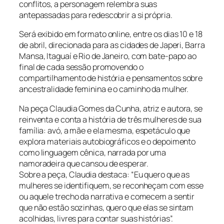
conflitos, a personagem relembra suas
antepassadas para redescobrir a si própria.
Será exibido em formato online, entre os dias 10 e 18
de abril, direcionada para as cidades de Japeri, Barra
Mansa, Itaguaí e Rio de Janeiro, com bate-papo ao
final de cada sessão promovendo o
compartilhamento de história e pensamentos sobre
ancestralidade feminina e o caminho da mulher.
Na peça Claudia Gomes da Cunha, atriz e autora, se
reinventa e conta a história de três mulheres de sua
família: avó, a mãe e ela mesma, espetáculo que
explora materiais autobiográficos e o depoimento
como linguagem cênica, narrada por uma
namoradeira que cansou de esperar.
Sobre a peça, Claudia destaca: “Eu quero que as
mulheres se identifiquem, se reconheçam com esse
ou aquele trecho da narrativa e comecem a sentir
que não estão sozinhas, quero que elas se sintam
acolhidas, livres para contar suas histórias”.