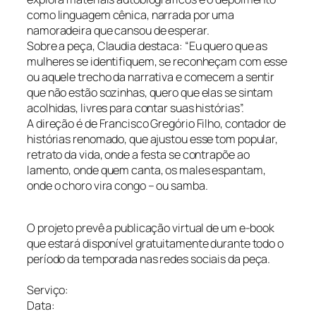
como linguagem cênica, narrada por uma
namoradeira que cansou de esperar.
Sobre a peça, Claudia destaca: “Eu quero que as
mulheres se identifiquem, se reconheçam com esse
ou aquele trecho da narrativa e comecem a sentir
que não estão sozinhas, quero que elas se sintam
acolhidas, livres para contar suas histórias”.
A direção é de Francisco Gregório Filho, contador de
histórias renomado, que ajustou esse tom popular,
retrato da vida, onde a festa se contrapõe ao
lamento, onde quem canta, os males espantam,
onde o choro vira congo – ou samba.
O projeto prevê a publicação virtual de um e-book
que estará disponível gratuitamente durante todo o
período da temporada nas redes sociais da peça.
Serviço:
Data: