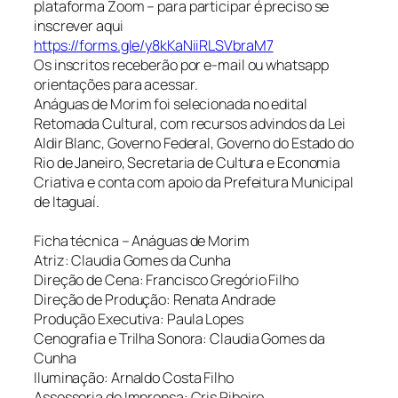
plataforma Zoom – para participar é preciso se
inscrever aqui
https://forms.gle/y8kKaNiiRLSVbraM7
Os inscritos receberão por e-mail ou whatsapp
orientações para acessar.
Anáguas de Morim foi selecionada no edital
Retomada Cultural, com recursos advindos da Lei
Aldir Blanc, Governo Federal, Governo do Estado do
Rio de Janeiro, Secretaria de Cultura e Economia
Criativa e conta com apoio da Prefeitura Municipal
de Itaguaí.
Ficha técnica – Anáguas de Morim
Atriz: Claudia Gomes da Cunha
Direção de Cena: Francisco Gregório Filho
Direção de Produção: Renata Andrade
Produção Executiva: Paula Lopes
Cenografia e Trilha Sonora: Claudia Gomes da
Cunha
Iluminação: Arnaldo Costa Filho
Assessoria de Imprensa: Cris Ribeiro