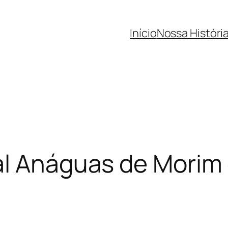
Início
Nossa Históri
l Anáguas de Morim e