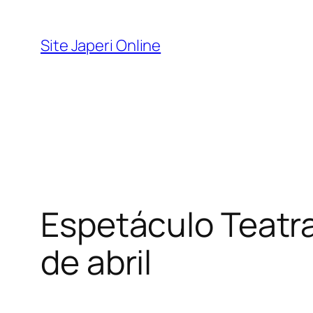
Pular
para
Site Japeri Online
o
conteúdo
Espetáculo Teatra
de abril