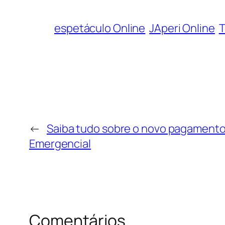
espetáculo Online
JAperi Online
T
←
Saiba tudo sobre o novo pagamento 
Emergencial
Comentários