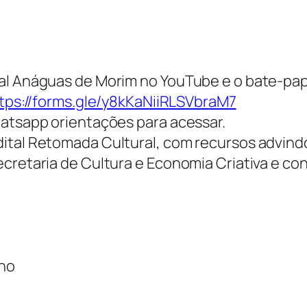
nal Anáguas de Morim no YouTube e o bate-pa
tps://forms.gle/y8kKaNiiRLSVbraM7
hatsapp orientações para acessar.
ital Retomada Cultural, com recursos advindos
cretaria de Cultura e Economia Criativa e co
lho