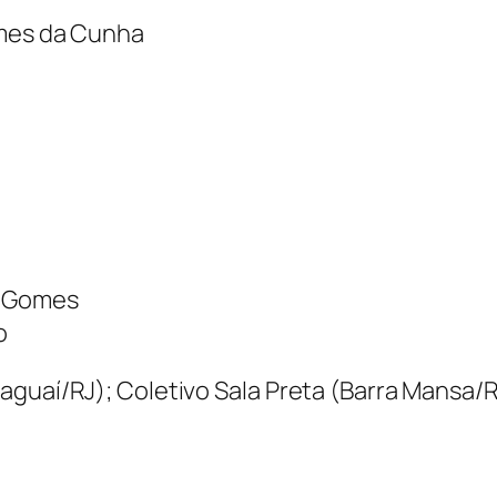
omes da Cunha
u Gomes
o
aguaí/RJ); Coletivo Sala Preta (Barra Mansa/R