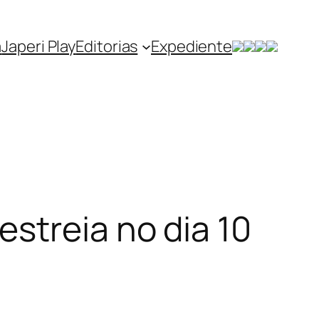
a
Japeri Play
Editorias
Expediente
streia no dia 10