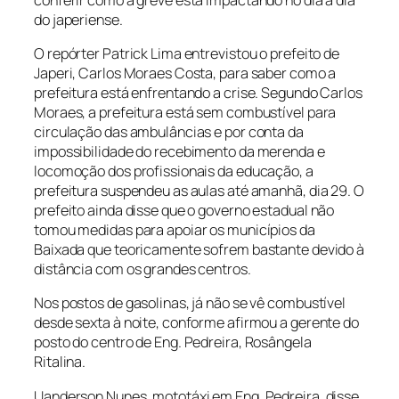
do japeriense.
O repórter Patrick Lima entrevistou o prefeito de
Japeri, Carlos Moraes Costa, para saber como a
prefeitura está enfrentando a crise. Segundo Carlos
Moraes, a prefeitura está sem combustível para
circulação das ambulâncias e por conta da
impossibilidade do recebimento da merenda e
locomoção dos profissionais da educação, a
prefeitura suspendeu as aulas até amanhã, dia 29. O
prefeito ainda disse que o governo estadual não
tomou medidas para apoiar os municípios da
Baixada que teoricamente sofrem bastante devido à
distância com os grandes centros.
Nos postos de gasolinas, já não se vê combustível
desde sexta à noite, conforme afirmou a gerente do
posto do centro de Eng. Pedreira, Rosângela
Ritalina.
Uanderson Nunes, mototáxi em Eng. Pedreira, disse