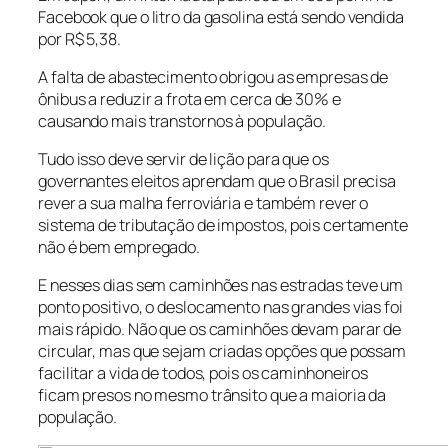
Facebook que o litro da gasolina está sendo vendida
por R$ 5,38.
A falta de abastecimento obrigou as empresas de
ônibus a reduzir a frota em cerca de 30% e
causando mais transtornos à população.
Tudo isso deve servir de lição para que os
governantes eleitos aprendam que o Brasil precisa
rever a sua malha ferroviária e também rever o
sistema de tributação de impostos, pois certamente
não é bem empregado.
E nesses dias sem caminhões nas estradas teve um
ponto positivo, o deslocamento nas grandes vias foi
mais rápido. Não que os caminhões devam parar de
circular, mas que sejam criadas opções que possam
facilitar a vida de todos, pois os caminhoneiros
ficam presos no mesmo trânsito que a maioria da
população.