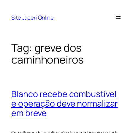
Pular
para
Site Japeri Online
o
conteúdo
Tag:
greve dos
caminhoneiros
Blanco recebe combustível
e operação deve normalizar
em breve
Os reflexos da paralisação do caminhoneiros ainda