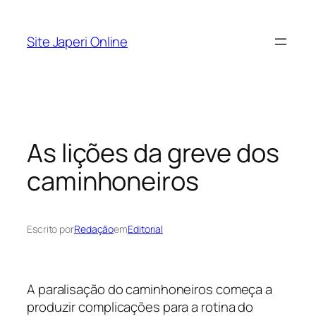
Pular
para
Site Japeri Online
o
conteúdo
As lições da greve dos
caminhoneiros
Escrito por
Redação
em
Editorial
A paralisação do caminhoneiros começa a
produzir complicações para a rotina do